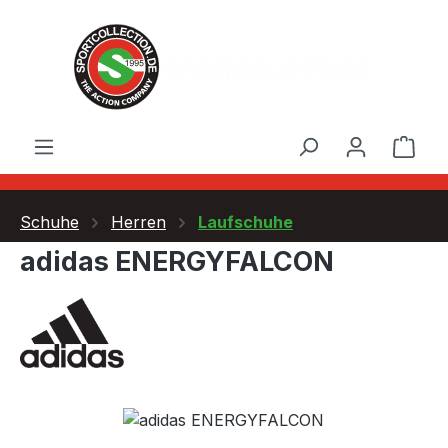
Zum Hauptinhalt springen
Ware
Schuhe
Herren
Laufschuhe
adidas ENERGYFALCON
Bildergalerie überspringen