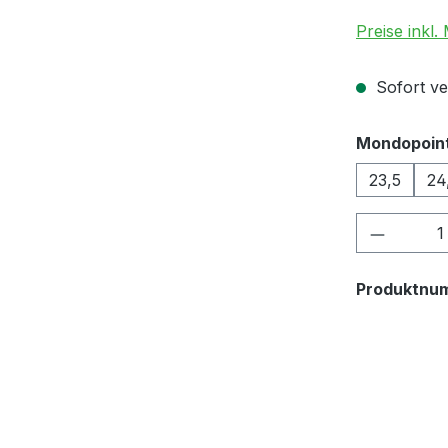
Preise inkl.
Sofort ver
Mondopoin
23,5
24
Produkt
Produktnu