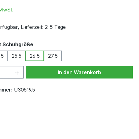
 MwSt.
fügbar, Lieferzeit: 2-5 Tage
auswählen
t Schuhgröße
,5
25.5
26,5
27,5
 Anzahl: Gib den gewünschten Wert ein 
In den Warenkorb
mmer:
U30519.5