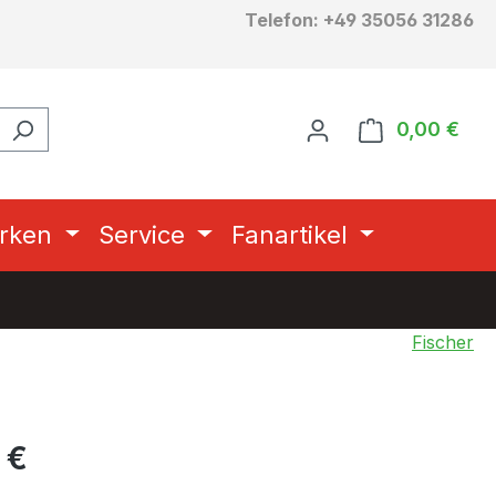
Telefon: +49 35056 31286
0,00 €
Ware
rken
Service
Fanartikel
Fischer
eis:
 €