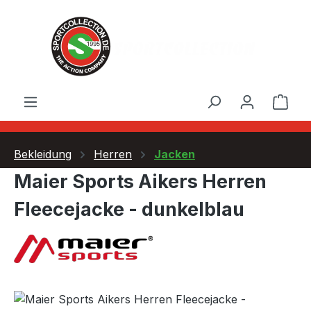
Zum Hauptinhalt springen
Ware
Bekleidung
Herren
Jacken
Maier Sports Aikers Herren
Fleecejacke - dunkelblau
Bildergalerie überspringen