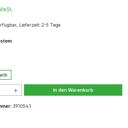
 MwSt.
fügbar, Lieferzeit: 2-5 Tage
auswählen
ystem
wählen
elb
 Anzahl: Gib den gewünschten Wert ein 
In den Warenkorb
mmer:
391054.1