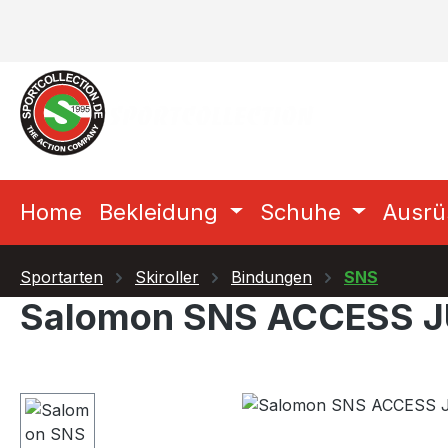
m Hauptinhalt springen
Zur Suche springen
Zur Hauptnavigation springen
Home
Bekleidung
Schuhe
Ausrü
Sportarten
Skiroller
Bindungen
SNS
Salomon SNS ACCESS J
Bildergalerie überspringen