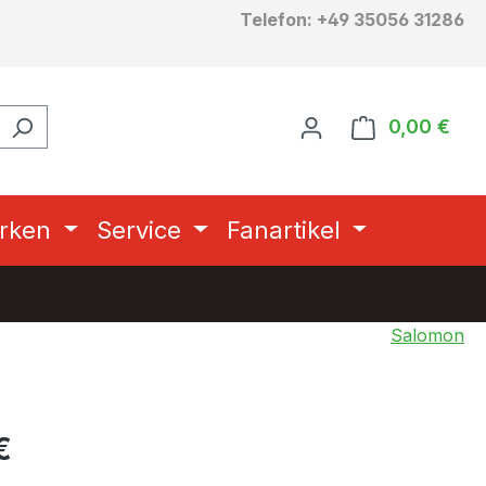
Telefon: +49 35056 31286
0,00 €
Ware
rken
Service
Fanartikel
Salomon
eis:
€