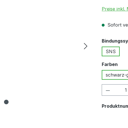
Preise inkl.
Sofort ver
Bindungss
SNS
aus
Farben
schwarz-g
Produkt
Produktnu