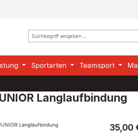
stung
Sportarten
Teamsport
Ma
UNIOR Langlaufbindung
Regulärer Pr
35,00 