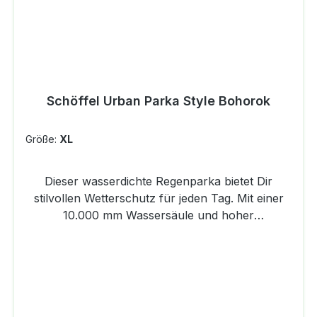
idealen Sitz hinter selbst feinsten Powder daran,
in die Hosenbeine einzudringen.DETAILSSlim
Fit4D BODYMAPPINGElastischer Bund für mehr
KomfortZwei Außentaschen mit
ReißverschlussEine Oberschenkeltasche mit
Schöffel Urban Parka Style Bohorok
ReißverschlussReflektierende
ElementeMaterial: 85%Nylon 15%Elasthan
Größe:
XL
Dieser wasserdichte Regenparka bietet Dir
stilvollen Wetterschutz für jeden Tag. Mit einer
10.000 mm Wassersäule und hoher
Atmungsaktivität (10.000 MVTR) hält er Dich
auch bei starkem Regen angenehm trocken und
sorgt für optimalen Feuchtigkeitstransport. Die
Oversize-Passform mit Raglanärmeln ermöglicht
Dir volle Bewegungsfreiheit, während der