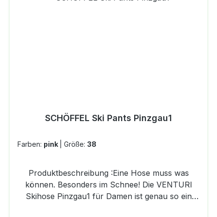
PolyesterWattierung : 100% Polyester
SCHÖFFEL Ski Pants Pinzgau1
Farben:
pink
|
Größe:
38
Produktbeschreibung :Eine Hose muss was
können. Besonders im Schnee! Die VENTURI
Skihose Pinzgau1 für Damen ist genau so ein
Modell. Das hochwertige 2-Lagen Laminat ist