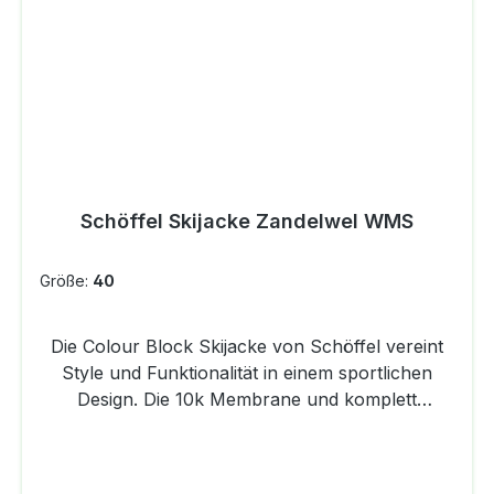
cmGewicht Basisgröße: 0.505 kgObermaterial:
85%Nylon 15%ElasthanAusschnitt / Kragen:
Hochschliessend
Schöffel Skijacke Zandelwel WMS
Größe:
40
Die Colour Block Skijacke von Schöffel vereint
Style und Funktionalität in einem sportlichen
Design. Die 10k Membrane und komplett
getapten Nähte halten Dich zuverlässig trocken,
während der 2-Wege-Stretch eine dynamische
Bewegungsfreiheit ermöglicht. Die synthetische