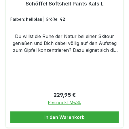
Schöffel Softshell Pants Kals L
Farben:
hellblau
|
Größe:
42
Du willst die Ruhe der Natur bei einer Skitour
genießen und Dich dabei völlig auf den Aufstieg
zum Gipfel konzentrieren? Dazu eignet sich die
Softshell Hose von Schöffel perfekt. Sie
schmiegt sich wie eine zweite Haut an Deinen
Körper an und bietet Dir so herausragenden
Tragekomfort und Bewegungsfreiheit. Dafür
sorgt auch die 4D BODY MAPPING Technologie,
die die Materialien so miteinander kombiniert,
Regulärer Preis:
229,95 €
dass Du die perfekte Unterstützung bei der
Preise inkl. MwSt.
nächsten Skitour bekommst. Daher ist die
Softshell Hose vorne absolut winddicht und
In den Warenkorb
bietet Dir gleichzeitig hinten hervorragende
Atmungsaktivität. So bleibt Dein Körperklima in