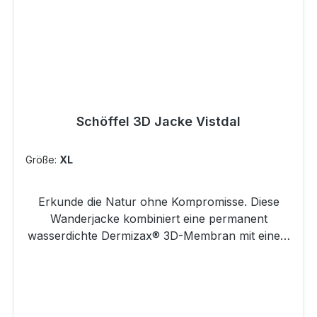
angebrachterSchneefang mit Silikonband
verhindert Eindringen von SchneeInnenliegende
Sicherheitstasche100g WattierungWassersäule:
10.000 mmAtmungsaktivität: 10.000
MVTRMaterial: 100%Polyester
Schöffel 3D Jacke Vistdal
Größe:
XL
Erkunde die Natur ohne Kompromisse. Diese
Wanderjacke kombiniert eine permanent
wasserdichte Dermizax® 3D-Membran mit einem
durchdachten Design, das auf maximale
Bewegungsfreiheit setzt. Dank einer Wassersäule
von 20.000 mm und der hohen Atmungsaktivität
wirst Du Dich auch bei wechselnden