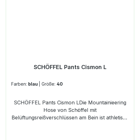
mit VerstärkungMATERIAL:Oberstoff :
Aussenseite 88% Polyester 12% Elasthan
Innenseite 100% Polyester ( Membran
Polyurethan)Oberstoff Mittleres Rückenteil: 94%
Polyester 6% ElasthanOberstoff Besatz: 100%
Nylon Pflegehinweis:Maschinenwäsche 30° im
SchonwaschgangDie Lebensdauer jeder
Bekleidung hängt auch von der richtigen Pflege
SCHÖFFEL Pants Cismon L
ab. Bitte beachten Sie daher immer das
eingenähte Pflegeetikett
Farben:
blau
|
Größe:
40
SCHÖFFEL Pants Cismon LDie Mountainieering
Hose von Schöffel mit
Belüftungsreißverschlüssen am Bein ist athletisch
geschnitten und überzeugt durch die Leichtigkeit
des Stoffes vor allem im Sommer. Der