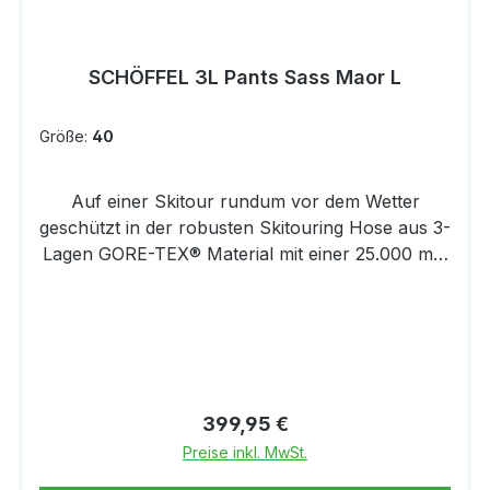
SCHÖFFEL 3L Pants Sass Maor L
Größe:
40
Auf einer Skitour rundum vor dem Wetter
geschützt in der robusten Skitouring Hose aus 3-
Lagen GORE-TEX® Material mit einer 25.000 mm
Wassersäule. Die Hose von Schöffel ist
wasserdicht, winddicht und atmungsaktiv
zugleich. Außerdem bietet die Skitouring Hose
durch den individuell verstellbaren Bund und die
vorgeformten Knie höchsten Tragekomfort.
Zusätzliche Ventilation kann durch die
Regulärer Preis:
399,95 €
Belüftungsreißverschlüsse erzielt werden, die im
Preise inkl. MwSt.
geschlossenen Zustand ebenfalls