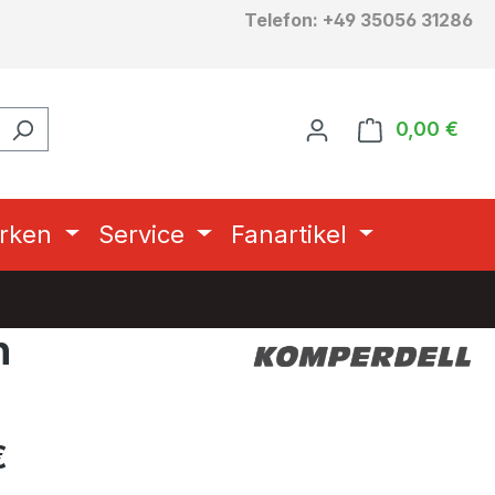
Telefon: +49 35056 31286
0,00 €
Ware
rken
Service
Fanartikel
n
eis:
€