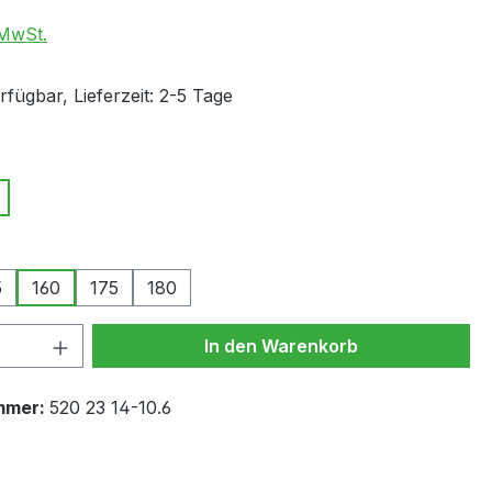
 MwSt.
fügbar, Lieferzeit: 2-5 Tage
wählen
auswählen
5
160
175
180
 Anzahl: Gib den gewünschten Wert ein 
In den Warenkorb
mmer:
520 23 14-10.6