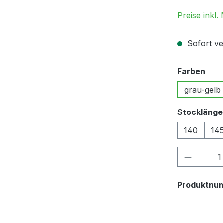
Preise inkl.
Sofort ver
aus
Farben
grau-gelb
Stocklänge
140
14
Produkt
Produktnu