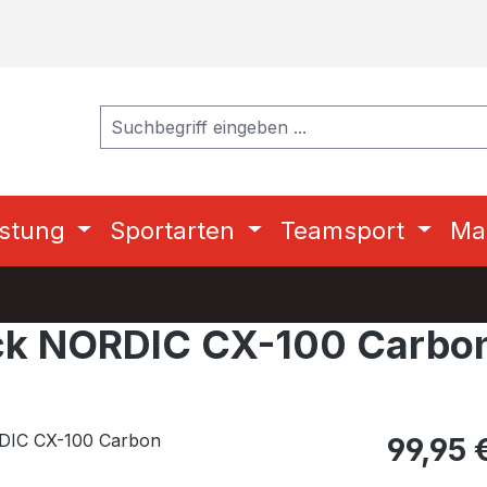
stung
Sportarten
Teamsport
Ma
ck NORDIC CX-100 Carbo
Regulärer Pr
99,95 