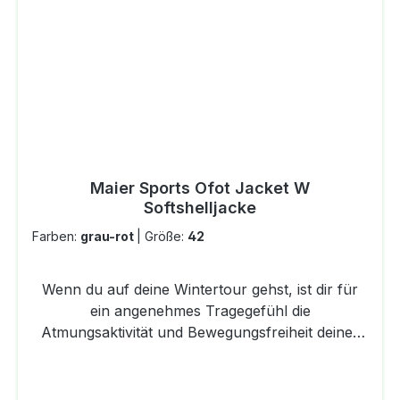
Maier Sports Ofot Jacket W
Softshelljacke
Farben:
grau-rot
|
Größe:
42
Wenn du auf deine Wintertour gehst, ist dir für
ein angenehmes Tragegefühl die
Atmungsaktivität und Bewegungsfreiheit deiner
Jacke wichtiger als der Wetterschutz? Dann
brauchst du unsere OFOT JACKET W
Softshelljacke. Das Gewebe der Outdoor-Jacke