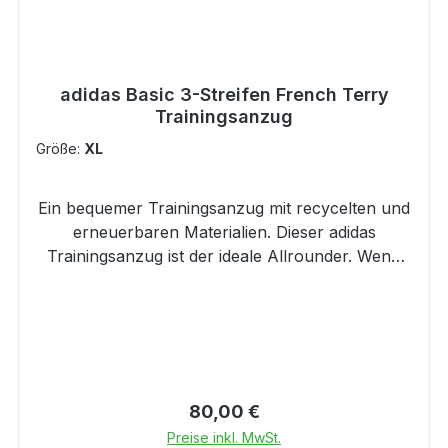
adidas Basic 3-Streifen French Terry
Trainingsanzug
Größe:
XL
Ein bequemer Trainingsanzug mit recycelten und
erneuerbaren Materialien. Dieser adidas
Trainingsanzug ist der ideale Allrounder. Wenn
du beispielsweise mal keine Lust hast, dir über
dein Outfit Gedanken zu machen, ist er die
perfekte Wahl. Oder du mixt die Hose oder das
Oberteil einfach mit anderen Sachen aus deinem
Kleiderschrank – da bist du ganz frei. Das weiche
French-Terry-Material sorgt in jedem Fall für
Regulärer Preis:
80,00 €
hohen Tragekomfort. DETAILSRegulär
Preise inkl. MwSt.