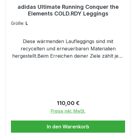
adidas Ultimate Running Conquer the
Jersey)DaumenöffnungenVon Natur aus
Elements COLD.RDY Leggings
atmungsaktiv und geruchshemmend
Größe:
L
Diese wärmenden Laufleggings sind mit
recycelten und erneuerbaren Materialien
hergestellt.Beim Erreichen deiner Ziele zählt jede
Sekunde. Ob Training oder Wettkampf – um
Bestleistungen zu erbringen, brauchst du eine
Hightech-Ausrüstung, die möglichst vielseitig ist.
Wir präsentieren die neueste adidas Running
Kollektion – leichte Pieces, die ablenkungsfreien
Komfort garantieren, für volle Konzentration auf
Regulärer Preis:
110,00 €
deinen Lauf. Lass dich von eisigen Temperaturen
Preise inkl. MwSt.
nicht ausbremsen. Mit diesen Ultimate Running
Conquer the Elements COLD.RDY Leggings bist
In den Warenkorb
du für die kalte Jahreszeit bestens gerüstet. Die