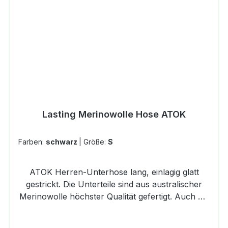
ReißverschlussMaterial: 85% Nylon 15%
Elasthan
Lasting Merinowolle Hose ATOK
Farben:
schwarz
|
Größe:
S
ATOK Herren-Unterhose lang, einlagig glatt
gestrickt. Die Unterteile sind aus australischer
Merinowolle höchster Qualität gefertigt. Auch bei
langem Tragen riecht es nicht. Sie sind für alle
sportlichen Aktivitäten geeignet. Fühlen Sie sich