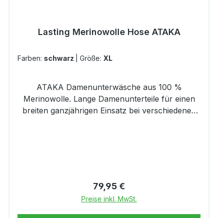
Lasting Merinowolle Hose ATAKA
Farben:
schwarz
|
Größe:
XL
ATAKA Damenunterwäsche aus 100 %
Merinowolle. Lange Damenunterteile für einen
breiten ganzjährigen Einsatz bei verschiedenen
Aktivitäten. Einlagiger, glatter, leichter Strick mit
Flatlock-Nähten und einem Knöchelbündchen,
das verhindert, dass sich das Bein
zusammenzieht oder aufrollt. Maximaler
Tragekomfort durch hervorragenden
Feuchtigkeitstransport. Diese weiche Merinowolle
Regulärer Preis:
79,95 €
kratzt oder juckt nicht. Feiner, seidiger Griff -
Preise inkl. MwSt.
feinste Merinowollfasern mit einem Durchmesser
von 16 Mikron wärmende Eigenschaften bei