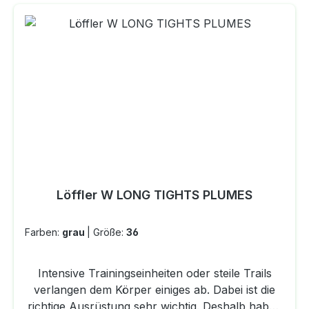
transportieren. DETAILS Regulär
geschnittenDurchgehender Reißverschluss;
StehkragenWindabweisend
Reißverschlusstaschen auf der
VorderseiteElastische Bündchen; teilweise
elastischer SaumPFC-freies, wasserabweisendes
Finish360° reflektierendes DesignGarn aus 50 %
Parley Ocean PlasticDieses Kleidungsstück
besteht zu mindestens 40 % aus recyceltem
MaterialMATERIAL 100 % recycelter Polyester
(einfach gewebt)
Löffler W LONG TIGHTS PLUMES
Farben:
grau
|
Größe:
36
Intensive Trainingseinheiten oder steile Trails
verlangen dem Körper einiges ab. Dabei ist die
richtige Ausrüstung sehr wichtig. Deshalb haben