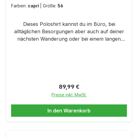
Farben:
capri
|
Größe:
56
Dieses Poloshirt kannst du im Büro, bei
alltäglichen Besorgungen aber auch auf deiner
nächsten Wanderung oder bei einem langen
Spaziergang tragen. Der besonders weiche
Tragekomfort des neuen transtex® Single 2.0
Stoffs in Kombination mit den gewohnten
hochfunktionellen transtex® Eigenschaften
macht das Poloshirt zum vielseitigen Begleiter.
Das Gestrick aus Polypropylen an der Innenseite
Regulärer Preis:
89,99 €
und Baumwolle an der Außenseite transportiert
Preise inkl. MwSt.
Feuchtigkeit rasch nach außen und hinterlässt
ein gutes Gefühl auf der Haut. Zudem wird der
In den Warenkorb
Stoff in unserer eigenen Strickerei in Ried im
Innkreis, Österreich,
hergestellt.DETAILSLeichtAngenehmer
TragekomfortKonfektionierter Polo-