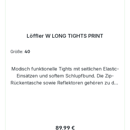
Löffler W LONG TIGHTS PRINT
Größe:
40
Modisch funktionelle Tights mit seitlichen Elastic-
Einsätzen und softem Schlupfbund. Die Zip-
Rückentasche sowie Reflektoren gehören zu den
Features der multisportiven
Tights.DETAILSElastisch Schnell trocknend
Atmungsaktiv Lang Alloverprint Mit seitlichen
Elastic-Einsätzen Softer Schlupfbund mit Zip-
Rückentasche
ReflektorenPFLEGEHINWEISSchonwäsche 40
Regulärer Preis:
89,99 €