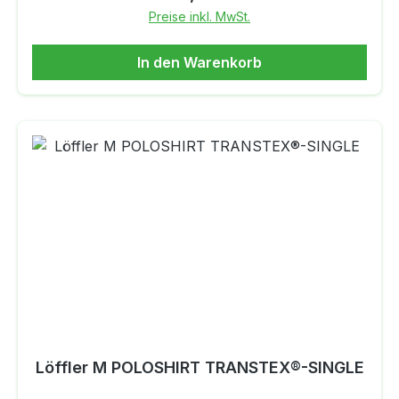
Grad Nicht bleichen nicht Reinigen Nicht in
Preise inkl. MwSt.
Trockner Naß reinigen W (--) Bügeln 1
PunktMaterial: 75 % Polyester, 15 % Elastan, 10
In den Warenkorb
% Polyamid/Nylon
Löffler M POLOSHIRT TRANSTEX®-SINGLE