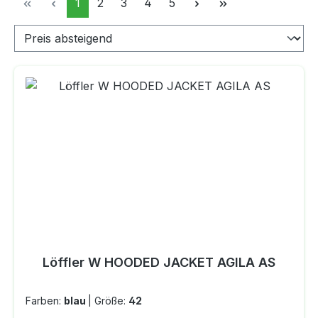
Seite
Seite
Seite
Seite
Seite
1
2
3
4
5
Löffler W HOODED JACKET AGILA AS
Farben:
blau
|
Größe:
42