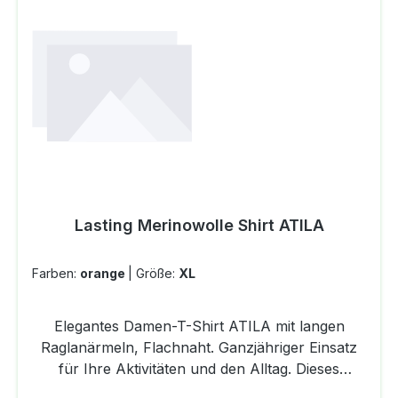
KragenKnopfleisteKurzarm mit offenem
ArmabschlussOffener Bundabschluss mit
SeitenschlitzenMATERIAL61 % Baumwolle, 39 %
PolypropylenTRANSTEX®-SINGLE Leichtes
Gestrick aus Baumwolle und Polypropylen für
Sport und Lifestyle. Angenehmes Tragegefühl
und schnell trocknend. Exklusiv gestrickt in Ried.
Lasting Merinowolle Shirt ATILA
Farben:
orange
|
Größe:
XL
Elegantes Damen-T-Shirt ATILA mit langen
Raglanärmeln, Flachnaht. Ganzjähriger Einsatz
für Ihre Aktivitäten und den Alltag. Dieses
Produkt eignet sich als erste Schicht direkt auf