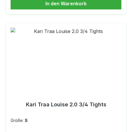
In den Warenkorb
Kälte, sehr guter Feuchtigkeitstransport, sehr
gute Atmungsaktivität Antibakterielle Eigenschaft
- geruchshemmend, Schutz vor UV-Strahlung
(UPF 25-50+) Flachnähte MATERIAL: 100 %
MERINOWOLLE
Kari Traa Louise 2.0 3/4 Tights
Größe:
S