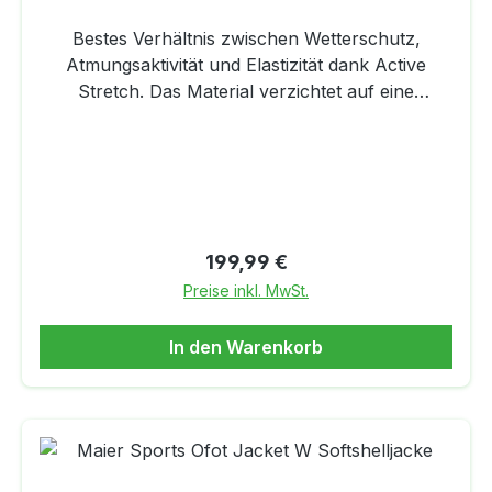
Bestes Verhältnis zwischen Wetterschutz,
Atmungsaktivität und Elastizität dank Active
Stretch. Das Material verzichtet auf eine
Membrane und ist trotzdem wind- und
wasserabweisend. Somit garantiert die Jacke
höchste Atmungsaktivität. Durch die
Doppelstrick-Konstruktion leicht
isolierend.DETAILSWind- und
wasserabweisendAtmungsaktivSchnell
Regulärer Preis:
199,99 €
trocknendWärmeisolierendLeicht4-Wege-
Preise inkl. MwSt.
StretchColorblockAngeschnittene
KapuzeKontrast-FrontzipElastische
In den Warenkorb
ArmabschlüsseElastischer Bundabschluss mit
Kordelzug2 Zip-EingrifftaschenWärmender
KinnschutzMaterial 1: 89 % Polyamid/Nylon, 11
% ElastanMaterial 2: 100 % Polyester