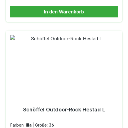
geschnittenOberteil: durchgehender
Reißverschluss Stehkragen Hose: mittelhoher
In den Warenkorb
BundHose: SeitentaschenMit Better
CottonMaterial: 52 % Baumwolle / 48 %
recycelter Polyester (French Terry)
Schöffel Outdoor-Rock Hestad L
Farben:
lila
|
Größe:
36