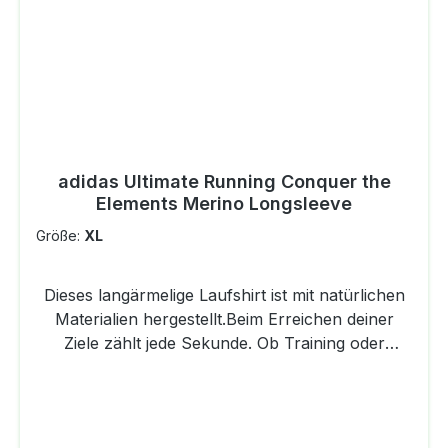
adidas Ultimate Running Conquer the
Elements Merino Longsleeve
Größe:
XL
Dieses langärmelige Laufshirt ist mit natürlichen
Materialien hergestellt.Beim Erreichen deiner
Ziele zählt jede Sekunde. Ob Training oder
Wettkampf – um Bestleistungen zu erbringen,
brauchst du eine Hightech-Ausrüstung, die
möglichst vielseitig ist. Wir präsentieren die
neueste adidas Running Kollektion – leichte