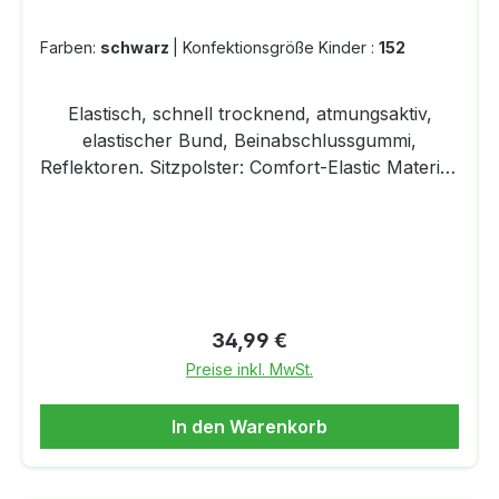
Farben:
schwarz
|
Konfektionsgröße Kinder :
152
Elastisch, schnell trocknend, atmungsaktiv,
elastischer Bund, Beinabschlussgummi,
Reflektoren. Sitzpolster: Comfort-Elastic Material:
80 % Polyamid/Nylon, 20 % Elastan Multi-
elastisch für perfekte Passform, Für
hochsportliche, anaerobe Aktivität, Langlebig,
Schnell trocknend, Exklusiv gestrickt in Ried.
Regulärer Preis:
34,99 €
Preise inkl. MwSt.
In den Warenkorb