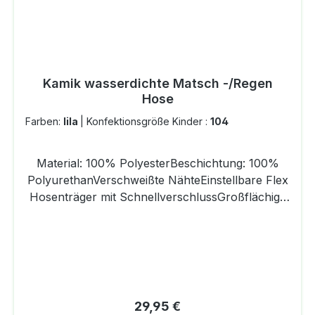
Kamik wasserdichte Matsch -/Regen
Hose
Farben:
lila
|
Konfektionsgröße Kinder :
104
Material: 100% PolyesterBeschichtung: 100%
PolyurethanVerschweißte NähteEinstellbare Flex
Hosenträger mit SchnellverschlussGroßflächige
3M Scotchlite Reflektoren bis 350 Meter
reflektierendZwei Druckknöpfe im jeweiligen
seitlichen HosenbundFußsteg SchlaufenÖkoTex
ZertifikatPVC frei
Regulärer Preis:
29,95 €