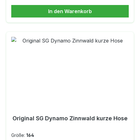
hergestellt. Eigenschaften: Regulär
In den Warenkorb
geschnittenElastischer Bund mit Kordelzug100 %
Polyester
(recycelt) AEROREADY Reißverschlusstaschen F
arbe: Team Navy / Red
Original SG Dynamo Zinnwald kurze Hose
Größe:
164