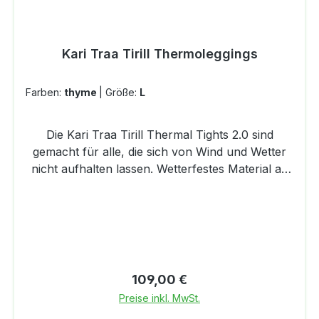
Kari Traa Tirill Thermoleggings
Farben:
thyme
|
Größe:
L
Die Kari Traa Tirill Thermal Tights 2.0 sind
gemacht für alle, die sich von Wind und Wetter
nicht aufhalten lassen. Wetterfestes Material an
besonders exponierten Stellen schützt dich
zuverlässig vor den Elementen – egal ob beim
Laufen, Wandern oder unterwegs im Alltag. Der
elastische Bund mit innenliegendem Kordelzug
sorgt für einen sicheren Sitz, während eine
praktische Seitentasche Platz für Kleinigkeiten
Regulärer Preis:
109,00 €
bietet. Reflektierende Details verbessern die
Preise inkl. MwSt.
Sichtbarkeit bei schlechten Lichtverhältnissen –