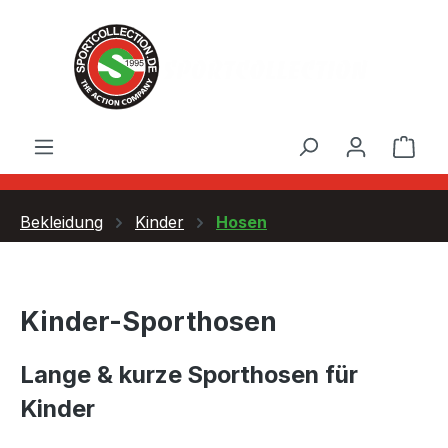
Zum Hauptinhalt springen
Ware
Bekleidung
Kinder
Hosen
Kinder-Sporthosen
Lange & kurze Sporthosen für
Kinder