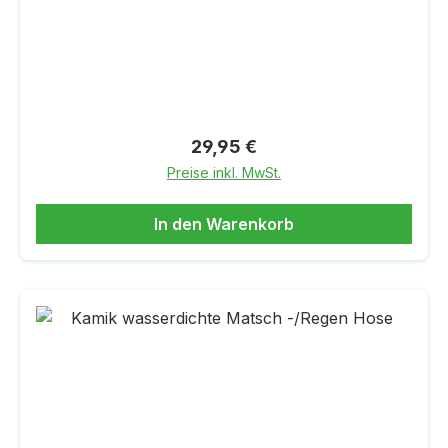
3M Scotchlite Reflektoren bis 350 Meter
reflektierendZwei Druckknöpfe im jeweiligen
seitlichen HosenbundFußsteg SchlaufenÖkoTex
ZertifikatPVC frei
Regulärer Preis:
29,95 €
Preise inkl. MwSt.
In den Warenkorb