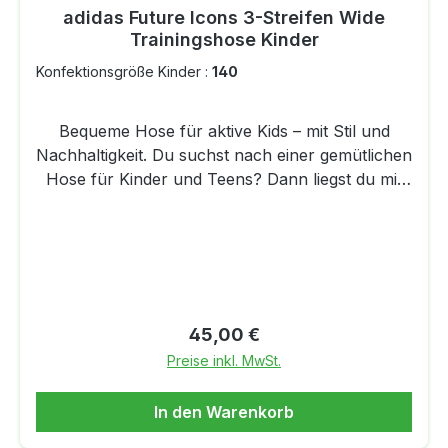
adidas Future Icons 3-Streifen Wide
Trainingshose Kinder
Konfektionsgröße Kinder :
140
Bequeme Hose für aktive Kids – mit Stil und
Nachhaltigkeit. Du suchst nach einer gemütlichen
Hose für Kinder und Teens? Dann liegst du mit
diesem Modell von adidas genau richtig. Der
lockere Schnitt mit weitem Bein bietet optimale
Bewegungsfreiheit – ideal zum Spielen, Chillen
oder Sporttreiben. Das weiche Material sorgt
dabei den ganzen Tag über für ein angenehmes
Tragegefühl. Die ikonischen 3-Streifen an den
Regulärer Preis:
45,00 €
Seiten verleihen der Hose einen sportlich-
Preise inkl. MwSt.
modernen Look. Gleichzeitig punktet sie mit
nachhaltigen Materialien: Durch den Einsatz von
In den Warenkorb
recyceltem Polyester und erneuerbaren
Rohstoffen hilft sie, Abfall zu reduzieren und