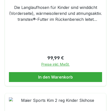
Die Langlaufhosen für Kinder sind winddicht
(Vorderseite), wärmeisolierend und atmungsaktiv.
transtex®-Futter im Rückenbereich leitet
Feuchtigkeit rasch nach
außen.Eigenschaften:Materialmix Softshell mit
Thermo-Innenvelours (Rückseite)Winddicht
Wärmeisolierend und
atmungsaktivTrägerTranstex®-FutterSeitlicher 2-
Wege-ZipReflektorenMaterial:48 %
Regulärer Preis:
99,99 €
Polyamid/Nylon, 43 % Polyester, 9 % Elastan100
Preise inkl. MwSt.
% Polytetrafluorethylen81 % Polyester, 10 %
Baumwolle, 9 % Polypropylen
In den Warenkorb