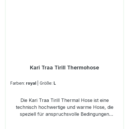
Kari Traa Tirill Thermohose
Farben:
royal
|
Größe:
L
Die Kari Traa Tirill Thermal Hose ist eine
technisch hochwertige und warme Hose, die
speziell für anspruchsvolle Bedingungen
entwickelt wurde. Verstärkt mit wind- und
wasserabweisenden Materialien, bieten diese