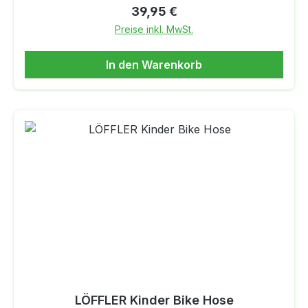
TragekomfortAbsolute Bewegungsfreiheit3-
Regulärer Preis:
39,95 €
Streifen Details Material: 70% Baumwolle, 30%
Preise inkl. MwSt.
Polyester
In den Warenkorb
LÖFFLER Kinder Bike Hose