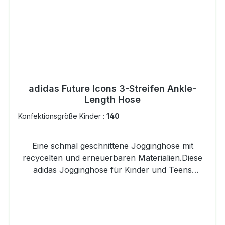
adidas Future Icons 3-Streifen Ankle-
Length Hose
Konfektionsgröße Kinder :
140
Eine schmal geschnittene Jogginghose mit
recycelten und erneuerbaren Materialien.Diese
adidas Jogginghose für Kinder und Teens
verpasst deinem Outfit ein stylishes Update. Die
3-Streifen an den Beinen verlaufen von vorne
leicht schräg nach hinten, was für einen
angesagten, modernen Look sorgt. Und weiches