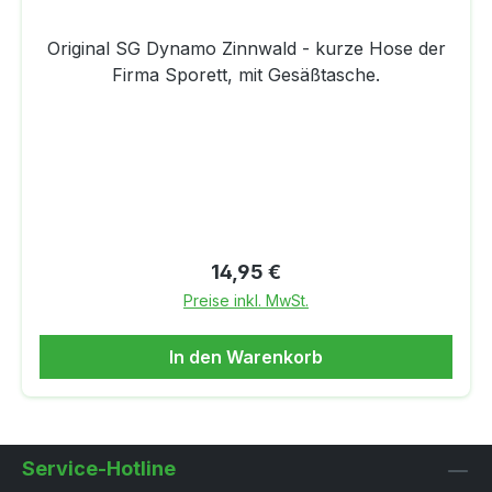
Original SG Dynamo Zinnwald - kurze Hose der
Firma Sporett, mit Gesäßtasche.
Regulärer Preis:
14,95 €
Preise inkl. MwSt.
In den Warenkorb
Service-Hotline