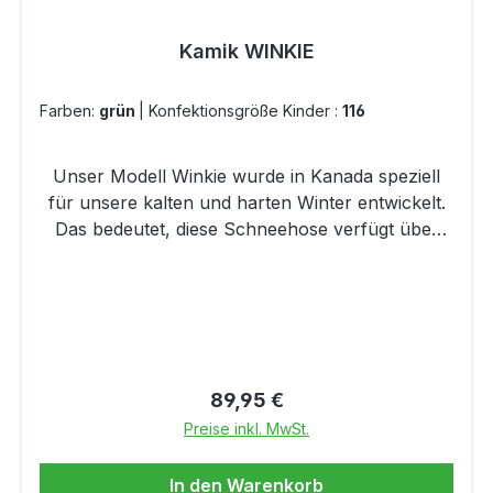
Kamik WINKIE
Farben:
grün
|
Konfektionsgröße Kinder :
116
Unser Modell Winkie wurde in Kanada speziell
für unsere kalten und harten Winter entwickelt.
Das bedeutet, diese Schneehose verfügt über
eine vollständig wasserdichte Dri-Defense-
Technologie, zudem sind alle Nähte versiegelt,
um Feuchtigkeit fernzuhalten. Außerdem sind die
Bereiche Knie, Po und Knöchel mit einem sehr
robusten Material verstärkt. Deshalb können sie
sich entspannt mit einer Tasse Kaffee
Regulärer Preis:
89,95 €
zurücklehnen können, in dem Wissen, dass Ihre
Preise inkl. MwSt.
Kleinen komplett geschützt sind während sie den
Rodelberg hinunter fliegen.
In den Warenkorb