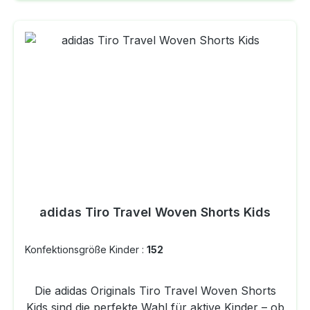
natürliche Ressourcen zu schonen. Details:
Locker geschnitten Elastischer Bund
Seitentaschen Offene Säume Material: 75 %
Baumwolle, 25 % recycelter Polyester Teilweise
aus recycelten und erneuerbaren Materialien
gefertigt (mind. 70 %)
adidas Tiro Travel Woven Shorts Kids
Konfektionsgröße Kinder :
152
Die adidas Originals Tiro Travel Woven Shorts
Kids sind die perfekte Wahl für aktive Kinder – ob