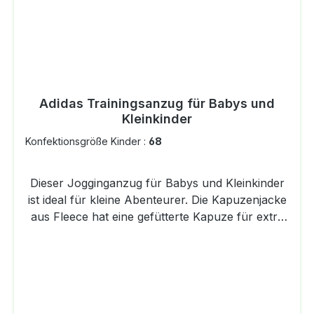
Woven Shorts Kids verbinden sportlichen Style
mit Funktionalität und sind ein vielseitiger
Begleiter für jeden Tag.Details: Hauptfarbe:
GrauNachhaltigkeit: Teilweise aus recycelten
MaterialienExtra Details: KordelzugTechnologie-
Eigenschaften: atmungsaktiv, komfortabel,
Adidas Trainingsanzug für Babys und
elastisch, schweißableitendTaschen:
Kleinkinder
Reißverschlusstaschen an der SeiteMaterial:
87% Polyester, 13% Elastodien
Konfektionsgröße Kinder :
68
Dieser Jogginganzug für Babys und Kleinkinder
ist ideal für kleine Abenteurer. Die Kapuzenjacke
aus Fleece hat eine gefütterte Kapuze für extra
viel Tragekomfort. Ein länger geschnittenes
Rückenteil, gerippte Bündchen und ein
elastischer Bund runden das Design
ab. DETAILS Effektives
FeuchtigkeitsmanagementHoher