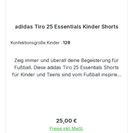
adidas Tiro 25 Essentials Kinder Shorts
Konfektionsgröße Kinder :
128
Zeig immer und überall deine Begeisterung für
Fußball. Diese adidas Tiro 25 Essentials Shorts
für Kinder und Teens sind vom Fußball inspiriert
und kommen mit Reißverschlusstaschen für
wichtige Kleinigkeiten und
feuchtigkeitsabsorbierender AEROREADY
Technologie für ein angenehm trockenes
Tragegefühl. Kombiniert mit einem Trikot oder
einer Jeans wird ein klassischer oder lässiger
Regulärer Preis:
25,00 €
Look draus. Dieses Produkt ist mit 100 %
Preise inkl. MwSt.
recycelten Materialien