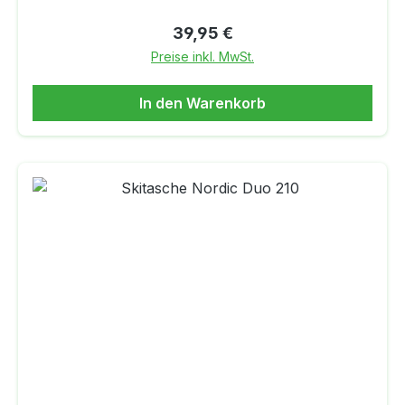
StöckeMaße:Länge ca. 210 cmBreite ca. 28
cmGewicht ca. 500 gMaterial:Polyester
Regulärer Preis:
39,95 €
600zweifach PU beschichtetEinsatz Nylon
Preise inkl. MwSt.
In den Warenkorb