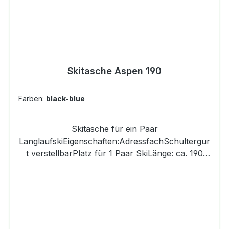
Skitasche Aspen 190
Farben:
black-blue
Skitasche für ein Paar
LanglaufskiEigenschaften:AdressfachSchultergur
t verstellbarPlatz für 1 Paar SkiLänge: ca. 190
cmHöhe: 34 cmbis Skilänge 190 cmGewicht: 460
gMaterial:Recycled Polyester 600zweifach PU
beschichtetNähte bandeingefasst.