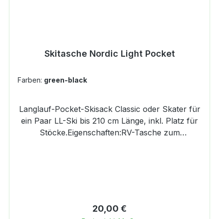
Skitasche Nordic Light Pocket
Farben:
green-black
Langlauf-Pocket-Skisack Classic oder Skater für
ein Paar LL-Ski bis 210 cm Länge, inkl. Platz für
Stöcke.Eigenschaften:RV-Tasche zum
VerpackenKordelzugverschlussBoden
gedoppeltMaße:Länge variabel bis ca. 210
cmHöhe ca. 20 cmGewicht ca. 200 gPackmass
ca. 19 x 14 x 4 cmMaterial:420 D Ripstop
Polyesterzweifach PU beschichtetBoden 600 D
Polyester
Regulärer Preis:
20,00 €