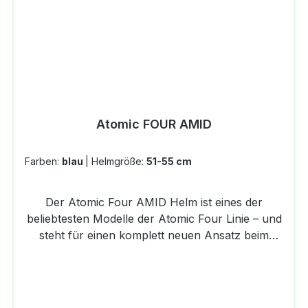
umschließt die Ohren und hält sie bei jedem
Wetter warm und geschützt.Aircon
Belüftungssystem Unser High End-
Belüftungssystem: breiter mit mehr Luftkanälen
durch jede Schicht des Helms.Audio-kompatible
Ear PadsAbnembarer Skibrillen Clip Ein Brillen-
Clip, der von der Rückseite des Helms
Atomic FOUR AMID
abgenommen werden kann, für einen cleanen
Look. Helmtasche
Farben:
blau
|
Helmgröße:
51-55 cm
Der Atomic Four AMID Helm ist eines der
beliebtesten Modelle der Atomic Four Linie – und
steht für einen komplett neuen Ansatz beim
Design von All-Mountain-Helmen. Das
einzigartige Zusammenspiel von AMID
Technologie und Holo Core bietet bis zu 40%
höheren Aufprallschutz, als die Industrie-