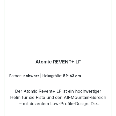
schnell nach außen transportiert. Der
magnetische FidLock® Verschluss rundet das
Gesamtpaket ab.DetailsProdukttyp:
SkihelmGeschlecht: UnisexDIN-Norm EN
1077:2007 Klasse BÄußerst schlagfest und
stoßabsorbierend: Die hybride Helmkonstruktion
vereint die robuste Hardshell-Technologie mit
dem Inmould-VerfahrenExakte Anpassung an
den eigenen Kopfumfang durch das verstellbare
Atomic REVENT+ LF
uvex IAS System Verschließbares
Belüftungssystem zur
KlimaregulierungHochwertige Coolmax-
Farben:
schwarz
|
Helmgröße:
59-63 cm
Innenausstattung für noch mehr Komfort -
schnelltrocknend, atmungsaktiv und
Der Atomic Revent+ LF ist ein hochwertiger
feuchtigkeitsableitend
Helm für die Piste und den All-Mountain-Bereich
– mit dezentem Low-Profile-Design. Die
Kombination aus überragendem Schutz und