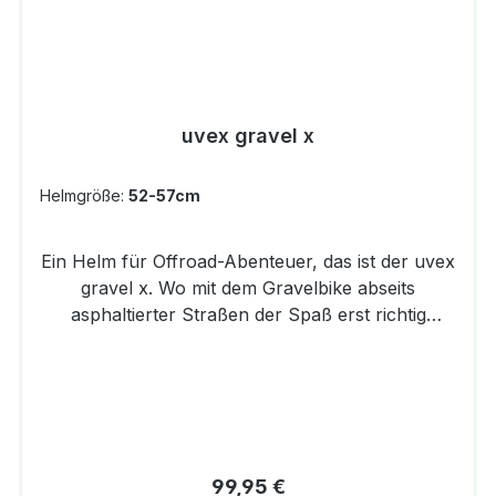
uvex gravel x
Helmgröße:
52-57cm
Ein Helm für Offroad-Abenteuer, das ist der uvex
gravel x. Wo mit dem Gravelbike abseits
asphaltierter Straßen der Spaß erst richtig
losgeht, ist sein Revier. Der robuste und
schlagfeste Double-Inmould-Helm vermittelt ein
hohes Sicherheitsgefühl und sitzt dank
anatomischer Größenanpassung einfach nur
perfekt. 17 Belüftungskanäle, natürlich mit
Fliegennetz, sorgen bei jeder Tour für die nötige
Regulärer Preis:
99,95 €