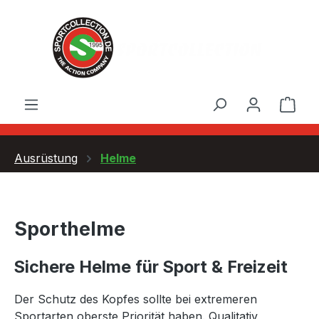
Zum Hauptinhalt springen
Ware
Ausrüstung
Helme
Sporthelme
Sichere Helme für Sport & Freizeit
Der Schutz des Kopfes sollte bei extremeren
Sportarten oberste Priorität haben. Qualitativ