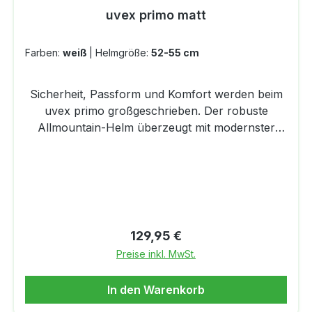
uvex primo matt
abgenommen werden kann, für einen cleanen
Look. Helmtasche
Farben:
weiß
|
Helmgröße:
52-55 cm
Sicherheit, Passform und Komfort werden beim
uvex primo großgeschrieben. Der robuste
Allmountain-Helm überzeugt mit modernster
Hartschalentechnologie. Die gespritzte
Außenschale ist schlagfest, die EPS-Innenschale
absorbiert Stöße und isoliert zusätzlich gegen
Kälte. Für ein perfektes Helmklima, lässt sich die
Belüftung individuell einstellen. Die
dreidimensionale Größenanpassung mit großem
Regulärer Preis:
129,95 €
Drehrad am Hinterkopf garantiert optimalen
Preise inkl. MwSt.
Tragekomfort. Die hochwertige Innenausstattung
kann bei Bedarf gewechselt werden. Die
In den Warenkorb
Kopfband-Halterung verhindert, dass die Skibrille
aus Versehen verloren geht.