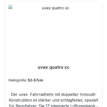
Innenkonstruktion über eine verbesserte
Passform, die individuell über das 3D IAS System
in Höhe und Weite justiert werden kann. Das
aktive Belüftungssystem lässt sich regulieren und
ermöglicht so ein stets perfektes Helmklima. Für
zusätzlichen Komfort sorgt die wechselbare,
thermoregulierende Innenausstattung.
uvex quatro xc
Helmgröße:
52-57cm
Der uvex Fahrradhelm mit doppelter Inmould-
Konstruktion ist stärker und schlagfester, speziell
für Rennfahrer. Die 17 integrierte Lüftungskanäle