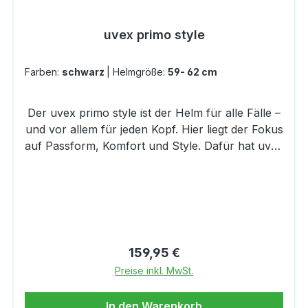
Anpassung an Kopfumfang und Kopfform durch
das uvex 3D IAS System inkl.
uvex primo style
HöhenverstellungHöchste Sicherheit und
Komfort: Dank der innovativen
Magnetverschlusstechnik lässt sich der Helm
Farben:
schwarz
|
Helmgröße:
59- 62 cm
besonders einfach Schließen und
ÖffnenVerschließbares Belüftungssystem zur
Der uvex primo style ist der Helm für alle Fälle –
KlimaregulierungHerausnehmbare, wechselbare
und vor allem für jeden Kopf. Hier liegt der Fokus
Innenausstattung (waschbar)
auf Passform, Komfort und Style. Dafür hat uvex
eine ausgeklügelte Innenausstattung entwickelt,
die eine perfekte Verbindung zwischen Kopf und
Außenschale darstellt. Der Helm lässt sich mit
seinem 3D IAS-System ganz einfach
millimetergenau in Höhe und Weite an die
individuelle Kopfform anpassen. Für zusätzlichen
Regulärer Preis:
159,95 €
Komfort sorgt das manuell verschließbare
Preise inkl. MwSt.
Belüftungssystem und der magnetische FidLock
Verschluss, der sich wie von selbst verschließt
In den Warenkorb