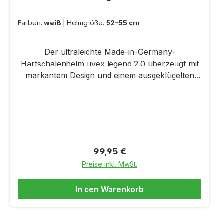
Farben:
weiß
|
Helmgröße:
52-55 cm
Der ultraleichte Made-in-Germany-
Hartschalenhelm uvex legend 2.0 überzeugt mit
markantem Design und einem ausgeklügelten
High-Tech-Ventilationsmanagment. Die
Größenanpassung erfolgt in Höhe und Weite
über das 3D IAS System. Für zusätzlichen
Komfort sorgt die wechselbare
Innenausstattung.Der uvex legend 2.0 steht für
kompromisslose Allmountain-Performance und
Regulärer Preis:
99,95 €
ist im Vergleich zum Vorgängermodell noch
Preise inkl. MwSt.
einmal verbessert worden. Der ultraleichte und
supersichere Hartschalenhelm mit markantem
In den Warenkorb
Design ist deutlich schlanker und
aerodynamischer geworden. Zudem verfügt der
Allrounder durch eine optimierte