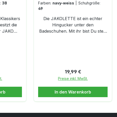
:
38
Farben:
navy-weiss
|
Schuhgröße:
49
Klassikers
Die JAKOLETTE ist ein echter
sitzt die
Hingucker unter den
er JAKO
Badeschuhen. Mit ihr bist Du stets
gut zu Fuß. Egal ob als
 neutralen
Badelatschen für den Strand, den
iese
wöchentlichen Saunabesuch, den
erfekten
Ausflug ins Schwimmbad oder als
ortler oder
Hausschuh getragen. Das
Jakolette
vorgeformte Fußbett und das
Preis:
Regulärer Preis:
19,99 €
ocknendem
leichte Material der Duschsandale
t.
Preise inkl. MwSt.
verleihen ein angenehmes
gestaltet.
Tragegefühl und garantieren einen
orb
In den Warenkorb
idealen Sitz sowie schnelles
egefühl.
Ablaufen von angesammeltem
Wasser. Die PU-Sohle ist
en Strand
rutschfest und sorgt stets für