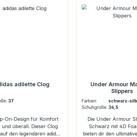
idas adilette Clog
Under Armour Ma
Slippers
öße:
37
Farben:
schwarz-s
Schuhgröße:
36,5
lip-On-Design für Komfort
Die Under Armour Sl
 und überall. Dieser Clog
Schwarz mit 4D Foa
 auf den legendären adidas
bieten dir den ultimativen Komfort