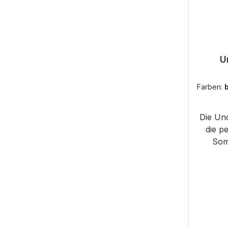
U
Farben:
Die Und
die p
Som
superl
ein
gleichz
Halt.
spür
Flops 
unbesc