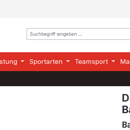
stung
Sportarten
Teamsport
Ma
D
B
B