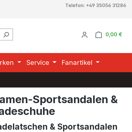
Telefon: +49 35056 31286
0,00 €
Ware
rken
Service
Fanartikel
amen-Sportsandalen &
adeschuhe
adelatschen & Sportsandalen