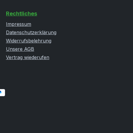
schsandale
einen sicheren Stand. Die
tem
JAKOLETTE ist sowohl in Herren-
Rechtliches
e Sohle
und Damen-, als auch in
ermaterial
Kindergrößen
Impressum
erhältlich. DETAILSDuschsandale
Datenschutzerklärung
mit vorgeformtem Fußbett
Widerrufsbelehrung
Rutschfeste PU-Sohle
Unsere AGB
Vertrag wiederufen