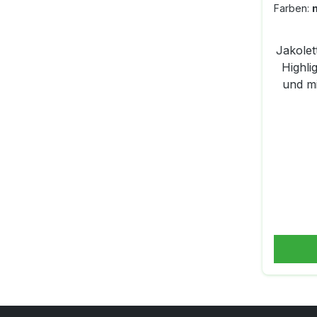
Farben:
Jakolet
Highli
und mi
Die Ja
opti
schlicht
Fußla
jeder Ze
Sohle w
mit einem vorgeform
konzip
bietet
Log
Unte
JAKO Jakolette Lo
genieße