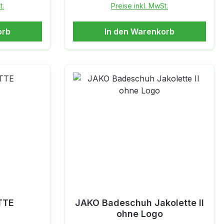
t.
Preise inkl. MwSt.
ool oder in
Fußbett bietet auch bei längerem
bist. Die
Tragen einen optimalen
orb
In den Warenkorb
ien sorgen
Tragekomfort.
erfähigkeit
Schnelltrocknendes
sdauer der
ObermaterialDuschsandale mit
naus bieten
vorgeformtem FußbettRutschfeste
der Armour
Sohle
d angenehm
ch den
hlfühlen
 am Strand,
 und die
, die sie
 durch die
TTE
JAKO Badeschuh Jakolette II
cht ein kk
ohne Logo