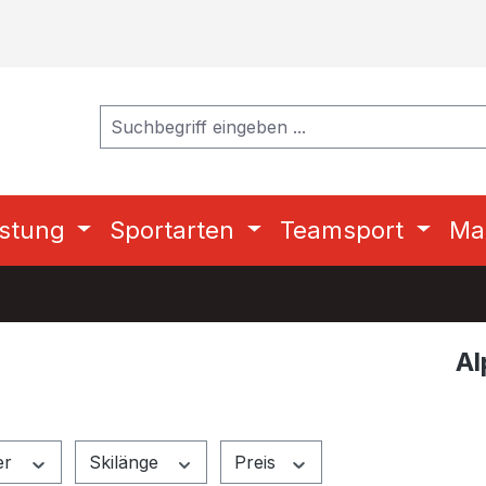
stung
Sportarten
Teamsport
Ma
Al
er
Skilänge
Preis