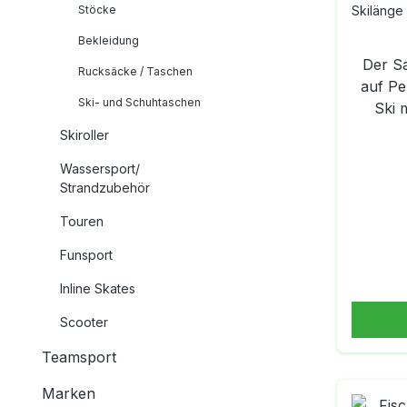
Stöcke
Skilänge
Bekleidung
Der S
Rucksäcke / Taschen
auf Pe
Ski- und Schuhtaschen
Ski 
T
Skiroller
progres
Wassersport/
und n
Strandzubehör
der Ski
Carvin
Touren
pr
Funsport
Vorspa
bietet
Inline Skates
verleih
Scooter
Reboun
dige S
Teamsport
handelt
Sandwi
Marken