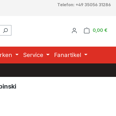
Telefon: +49 35056 31286
0,00 €
Ware
rken
Service
Fanartikel
pinski