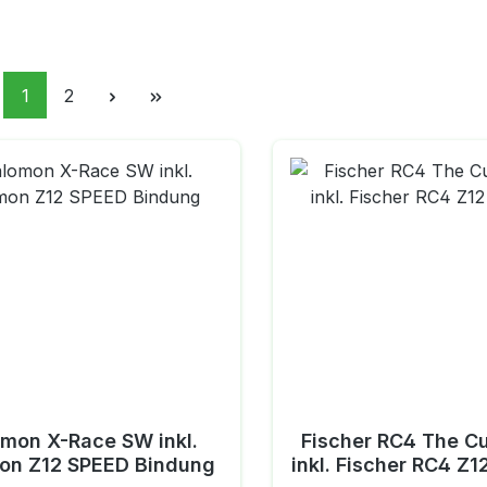
Seite
Seite
1
2
omon X-Race SW inkl.
Fischer RC4 The C
on Z12 SPEED Bindung
inkl. Fischer RC4 Z