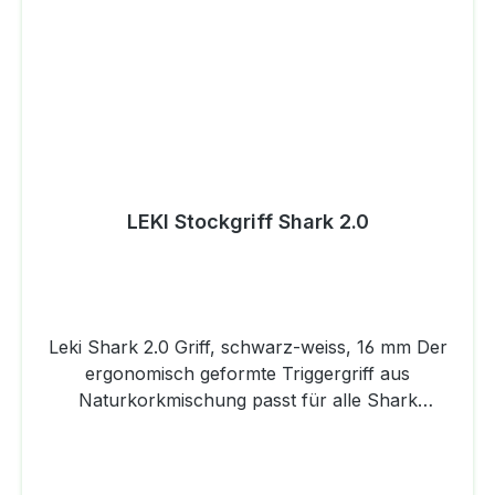
Position ist Durchmesser: 16 mm Farbe:
neongelb-schwarz Preis pro Paar
LEKI Stockgriff Shark 2.0
Leki Shark 2.0 Griff, schwarz-weiss, 16 mm Der
ergonomisch geformte Triggergriff aus
Naturkorkmischung passt für alle Shark
Schlaufen von Leki und ist mit vielen Vorteilen
ausgestattet. Angefangen vom neuen
Öffnungssystem über die vergrößerte Grifffläche