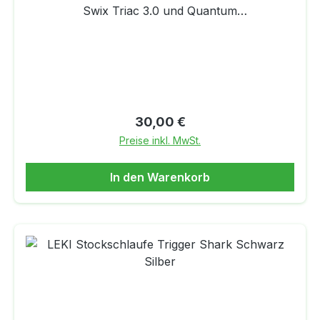
Swix Triac 3.0 und Quantum
Stöcke.Eigenschaften:Für den Rennläufer und
FreizeitsportlerPerfekte Passform und
KraftübertragungTCS-SystemVerkauf: Paarweise
Regulärer Preis:
30,00 €
Preise inkl. MwSt.
In den Warenkorb