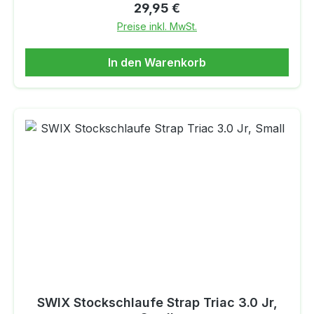
Handschuhgröße 7-11) Farbe: Schwarz Silber
Regulärer Preis:
29,95 €
Preise inkl. MwSt.
In den Warenkorb
SWIX Stockschlaufe Strap Triac 3.0 Jr,