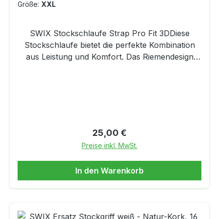
Größe:
XXL
SWIX Stockschlaufe Strap Pro Fit 3DDiese
Stockschlaufe bietet die perfekte Kombination
aus Leistung und Komfort. Das Riemendesign
wurde in Zusammenarbeit mit Weltcup-
Skifahrern entwickelt. Starkes Nylon-
Außenmaterial und 3D-Mesh innen ermöglicht
eine effiziente Kraftübertragung beim Skifahren
und sorgt gleichzeitig für optimalen
Komfort.Eigenschaften:Starkes Nylon-
Regulärer Preis:
25,00 €
Außenmaterial und 3D-Mesh innenPassend für
Preise inkl. MwSt.
alle Griffe mit traditionellem Gurtband und
Verschlusskappe
In den Warenkorb