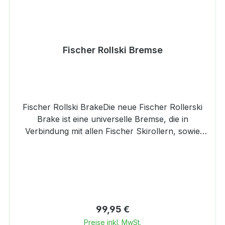
Fischer Rollski Bremse
Fischer Rollski BrakeDie neue Fischer Rollerski
Brake ist eine universelle Bremse, die in
Verbindung mit allen Fischer Skirollern, sowie
Skiroller-Schuhen eingesetzt werden kann. Die
Bremse funktioniert völlig losgelöst vom
verwendeten Skiroller, da diese direkt am Schuh
befestigt wird. Durch das sehr geringe Gewicht ist
die Bremse während des Laufens kaum spürbar
und beeinflusst daher die Laufperformance nicht.
Regulärer Preis:
99,95 €
Das perfekte Accessoire für erhöhte Sicherheit
Preise inkl. MwSt.