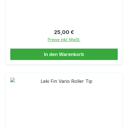
Mucos Kork ist sehr langlebig16mm
Durchmesser
Regulärer Preis:
25,00 €
Preise inkl. MwSt.
In den Warenkorb