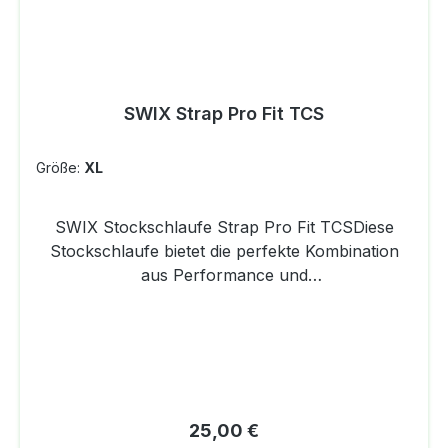
SWIX Strap Pro Fit TCS
Größe:
XL
SWIX Stockschlaufe Strap Pro Fit TCSDiese
Stockschlaufe bietet die perfekte Kombination
aus Performance und
Comfort.Eigenschaften:Starkes Nylon-
Außenmaterial und 3D-Mesh innenKeine
Dehnung und keine harten StellenDas Swix TCS-
System ermöglicht einen schnellen und
einfachen RiemenwechselPassend für alle
Stöcke mit Swix TCS-System
Regulärer Preis:
25,00 €