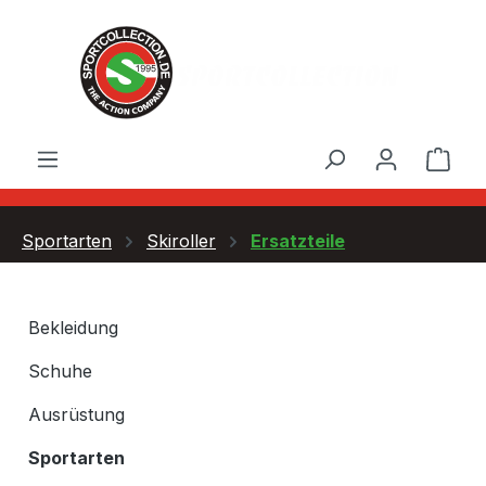
Zum Hauptinhalt springen
Ware
Sportarten
Skiroller
Ersatzteile
Bekleidung
Schuhe
Ausrüstung
Sportarten