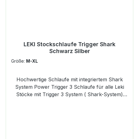
LEKI Stockschlaufe Trigger Shark
Schwarz Silber
Größe:
M-XL
Hochwertige Schlaufe mit integriertem Shark
System Power Trigger 3 Schlaufe für alle Leki
Stöcke mit Trigger 3 System ( Shark-System)
Zum direkten einklicken in den Stock mit dem
Shark System. Aus atmungsaktivem
Meshmaterial. Die perfekte Symbiose zu Griff
und Schlaufe. Lieferumfang: 1 Paar (1x rechts, 1
x links) Größe: M-L-XL (entspricht der