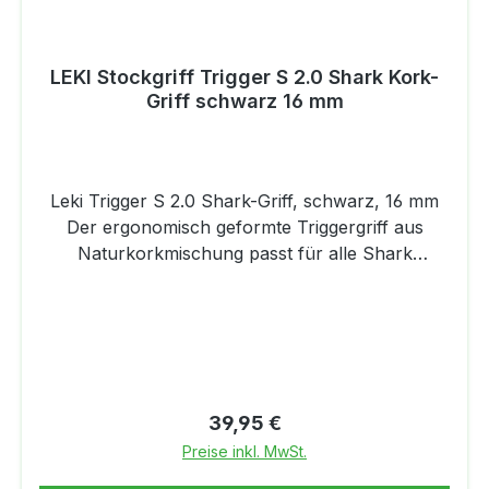
LEKI Stockgriff Trigger S 2.0 Shark Kork-
Griff schwarz 16 mm
Leki Trigger S 2.0 Shark-Griff, schwarz, 16 mm
Der ergonomisch geformte Triggergriff aus
Naturkorkmischung passt für alle Shark
Schlaufen von Leki und ist mit vielen Vorteilen
ausgestattet. Angefangen vom neuen
Öffnungssystem über die vergrößerte Grifffläche
bis hin zur intergriertern Korrekturzone. Mehr
Details und technische Daten zum Shark-Griff
2.0 von Leki: integrierter Schneeschutz
Regulärer Preis:
39,95 €
vergrößerte Griff-Fläche = angenehmeres
Preise inkl. MwSt.
Greifen intergrierte Korrekturzone von 8° =