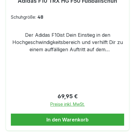
Adidas F10 TRX HG F50 Fußballschuh
20 %Farbe: Cloud White / Royal Blue / Lucid
Lemon
Schuhgröße:
48
Der Adidas F10ist Dein Einstieg in den
Hochgeschwindigkeitsbereich und verhilft Dir zu
einem auffälligen Auftritt auf dem
Platz.DETAILSLeichte Pflege und geringes
Gewicht durch BRAVO Synthetik
MaterialAnatomisch geformte EVA Innensohle
für mehr Komfort und DämpfungTRAXION®2.0:
neue Triangel-Stollen in spezifischer Anordnung
für maximale Haltbarkeit und Beschleunigung
Regulärer Preis:
69,95 €
auf HartplätzenMaterial: Synthesefaser
Preise inkl. MwSt.
In den Warenkorb