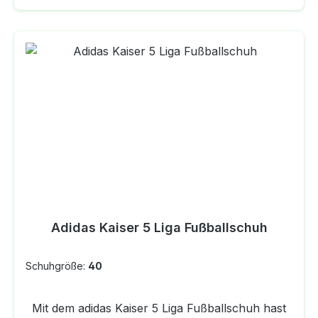
Look mit dem T-förmigen Zehenbereich aus
Wildleder, der langen Zunge und den gezackten
3-Streifen. Traktion auf Hallenböden Die
abriebfeste Non Marking Außensohle aus
Naturgummi sorgt für überragenden Grip auf
allen Hallenböden.Details Oberleder für
Strapazierfähigkeit und wenig
Gewicht.SchnürsenkelObermaterial aus Full-
Grain-Leder mit Wildleder-OverlaysBequemes
Futter; abriebfeste Non Marking Außensohle aus
NaturgummiGestanzte EVA-
ZwischensohleAbriebfeste Außensohle für
HallenbödenFarbe: Black / Footwear White /
Adidas Kaiser 5 Liga Fußballschuh
Core Black
Schuhgröße:
40
Mit dem adidas Kaiser 5 Liga Fußballschuh hast