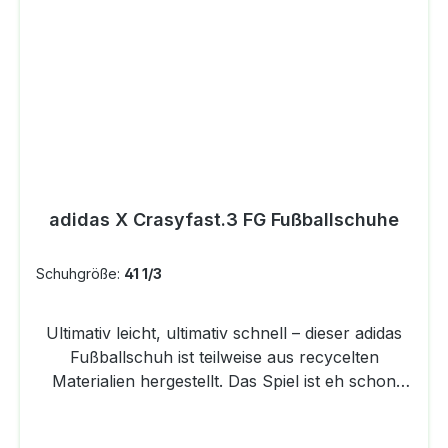
Einsatz auf Hartplätzen und
KunstrasenFOOTBALL SHOES
(TURF)Hinweis:Kauf eine Nummer Größer / Buy
1 Size Bigger
adidas X Crasyfast.3 FG Fußballschuhe
Schuhgröße:
41 1/3
Ultimativ leicht, ultimativ schnell – dieser adidas
Fußballschuh ist teilweise aus recycelten
Materialien hergestellt. Das Spiel ist eh schon
verloren? Von wegen! Da hat jemand die
Rechnung ohne dein Speed-Potenzial gemacht.