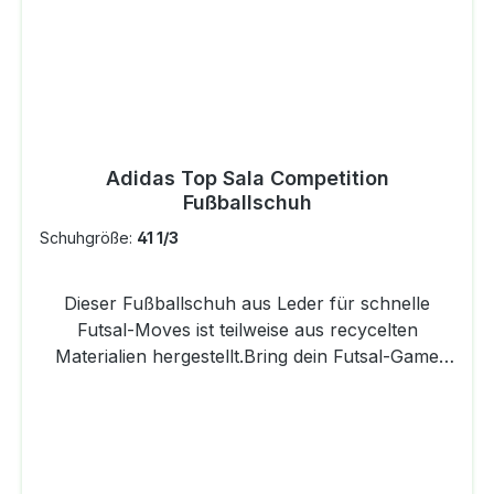
Adidas Top Sala Competition
Fußballschuh
Schuhgröße:
41 1/3
Dieser Fußballschuh aus Leder für schnelle
Futsal-Moves ist teilweise aus recycelten
Materialien hergestellt.Bring dein Futsal-Game
aufs nächste Level. Dieser adidas Top Sala
Competition Fußballschuh wurde für die
Anforderungen des modernen Hallenfußballs
designt und garantiert dir mit seinem
Vorfußbereich aus hochwertigem Rindsleder ein