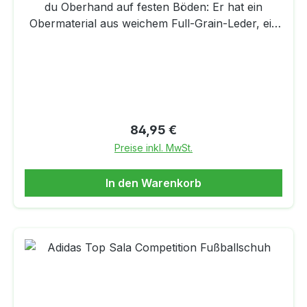
du Oberhand auf festen Böden: Er hat ein
Obermaterial aus weichem Full-Grain-Leder, ein
schnell trocknendes Futter und eine
stoßdämpfende EVA-
Einlegesohle.DETAILSObermaterial aus Full-
Grain-Leder für eine komfortable Passform und
ein angenehm weiches TragegefühlEVA-
Einlegesohle für hohen KomfortSchnell
Regulärer Preis:
84,95 €
trocknendes SynthetikmaterialDirekt
Preise inkl. MwSt.
eingespritzte Laufsohle für optimale Passform
und höchsten KomfortStrapazierfähige
In den Warenkorb
Laufsohle für festen, natürlichen Boden