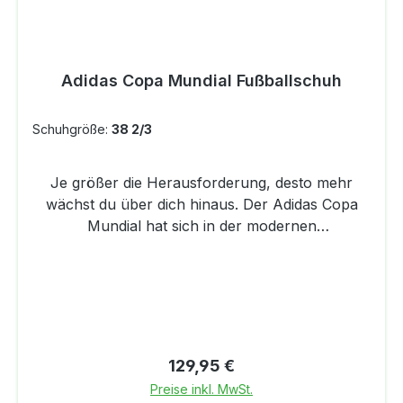
UntergrundVerschiedene Ersatzstollen
erhältlichMaterial: hochwertiges
Känguruleder, Synthetikfutter; TPU-Außensohle
Adidas Copa Mundial Fußballschuh
mit Schraubstollen
Schuhgröße:
38 2/3
Je größer die Herausforderung, desto mehr
wächst du über dich hinaus. Der Adidas Copa
Mundial hat sich in der modernen
Fußballgeschichte einen Namen gemacht. Mit
ihm zeigst du beim Spiel, was du drauf hast.
Bekannt für seine perfekte Passform und ein
erstklassiges Ballgefühl, kommt er mit einem
Vorfußbereich aus Känguruleder für ein
bequemes Tragegefühl und sichere Kontrolle
Regulärer Preis:
129,95 €
über den Ball. Eine Zwischensohle aus
Preise inkl. MwSt.
Schaumstoff sorgt außerdem bei jedem Schritt