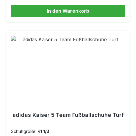
für Dämpfung.DETAILSReguläre
In den Warenkorb
PassformSchnürsenkelVorfußbereich aus
hochwertigem KängurulederFußballschuh für
feste BödenAußensohle für feste
BödenGestanzte EVA-Zwischensohle
adidas Kaiser 5 Team Fußballschuhe Turf
Schuhgröße:
41 1/3