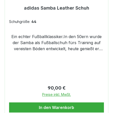
adidas Samba Leather Schuh
Schuhgröße:
44
Ein echter Fußballklassiker.In den 50ern wurde
der Samba als Fußballschuh fürs Training auf
vereisten Böden entwickelt, heute genießt er
Kultstatus. Egal, ob du ihn auf dem Platz oder in
der Freizeit trägst, er punktet mit einem
Obermaterial aus Full-Grain-Leder und
abriebfesten Wildleder-Overlays. Eine
Einlegesohle aus Schaumstoff sorgt außerdem
bei jedem Schritt für Dämpfung.
Regulärer Preis:
90,00 €
Strapazierfähigkeit trifft auf optimalen Halt Das
Preise inkl. MwSt.
Obermaterial aus Full-Grain-Leder mit Wildleder-
Overlays garantiert einen sicheren Sitz. Samba
In den Warenkorb
Signature-Details Hol dir den unverwechselbaren