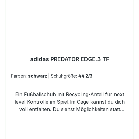
Schnürsenkel INFINITE CONTROL - Die Control
Zones auf dem Obermaterial optimieren jede
Berührung zwischen dem Fuß und dem Ball für
ultimative Kontrolle und next level Effet.
Zweiteiliger, halbhoch geschnittener Schaft TPU-
Außensohle für Kunstrasen neuerer Generation,
Hart- und Aschenplätze 25 % der Obermaterial-
adidas PREDATOR EDGE.3 TF
Komponenten haben einen Recycling-Anteil von
mindestens 50 %
Farben:
schwarz
|
Schuhgröße:
44 2/3
Ein Fußballschuh mit Recycling-Anteil für next
level Kontrolle im Spiel.Im Cage kannst du dich
voll entfalten. Du siehst Möglichkeiten statt
Grenzen und zeigst mit deinen Skills klare Kante!
Kontrollier jede Sekunde im Spiel mit dem adidas
Predator. Er liefert dir durch das Control Zone