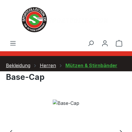
Zum Hauptinhalt springen
Ware
Bekleidung
Herren
Mützen & Stirnbänder
Base-Cap
Bildergalerie überspringen