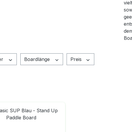
vie
sow
gee
ent
dem
Boa
er
Boardlänge
Preis