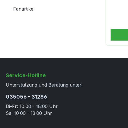
ent
Fanartikel
Extras:
sicher
Deck f
u
Vol
D
6"zus
hi
Trag
Service-Hotline
Sitzes
BoardT
Unterstützung und Beratung unter:
Padd
035056 - 31286
Di-Fr: 10:00 - 18:00 Uhr
Sa: 10:00 - 13:00 Uhr