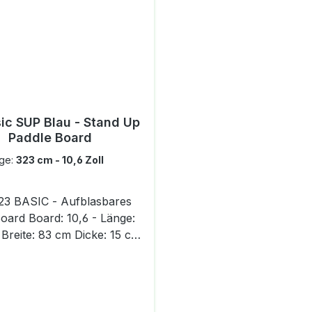
ic SUP Blau - Stand Up
Paddle Board
nge:
323 cm - 10,6 Zoll
SIC - Aufblasbares
 10,6 - Länge:
Breite: 83 cm Dicke: 15 cm
t: 120 Kg Board: 11,6 -
e: 353 cm Breite: 84 cm
: 15 cm Tragfähigkeit: 130
nen: 2 fixe Softfinnen, 1