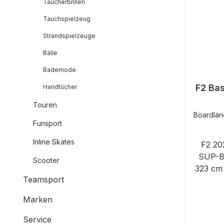
Taucherbrillen
Tauchspielzeug
Strandspielzeuge
Bälle
Bademode
F2 Bas
Handtücher
Touren
Boardlä
Funsport
Inline Skates
F2 2023 BA
SUP-Board Board:
Scooter
323 cm 
Teamsport
Tragfähigkei
Läng
Marken
Dicke
KgFin
Service