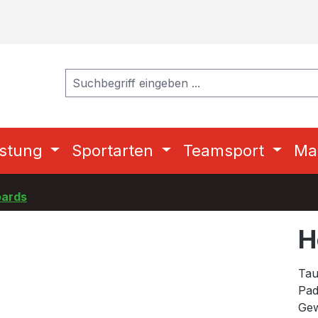
stung
Sportarten
Teamsport
Ma
ards
H
Tau
Pad
Gew