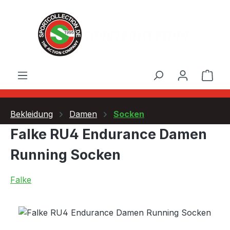
Zum Hauptinhalt springen
Ware
Bekleidung
Damen
Socken
Falke RU4 Endurance Damen
Running Socken
Falke
Bildergalerie überspringen