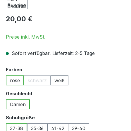
Regulärer Preis:
20,00 €
Preise inkl. MwSt.
Sofort verfügbar, Lieferzeit: 2-5 Tage
auswählen
Farben
rose
schwarz
weiß
(Diese Option ist zurzeit nicht verfügbar.)
auswählen
Geschlecht
Damen
auswählen
Schuhgröße
37-38
35-36
41-42
39-40