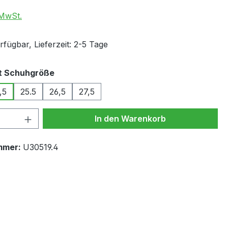
 MwSt.
fügbar, Lieferzeit: 2-5 Tage
auswählen
t Schuhgröße
,5
25.5
26,5
27,5
 Anzahl: Gib den gewünschten Wert ein 
In den Warenkorb
mmer:
U30519.4