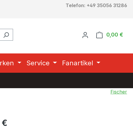
Telefon: +49 35056 31286
0,00 €
Ware
rken
Service
Fanartikel
Fischer
eis:
 €