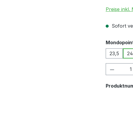
Preise inkl.
Sofort ver
Mondopoin
23,5
24
Produkt
Produktnu