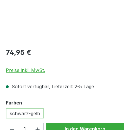
Regulärer Preis:
74,95 €
Preise inkl. MwSt.
Sofort verfügbar, Lieferzeit: 2-5 Tage
auswählen
Farben
schwarz-gelb
Produkt Anzahl: Gib den gewünschten We
In den Warenkorb