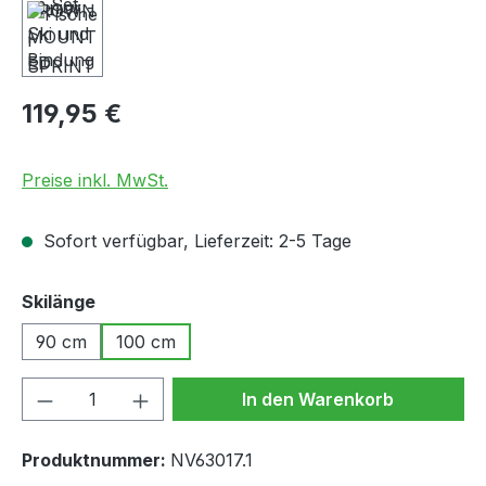
Regulärer Preis:
119,95 €
Preise inkl. MwSt.
Sofort verfügbar, Lieferzeit: 2-5 Tage
auswählen
Skilänge
90 cm
100 cm
Produkt Anzahl: Gib den gewünschten We
In den Warenkorb
Produktnummer:
NV63017.1