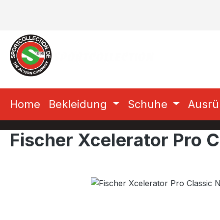
m Hauptinhalt springen
Zur Suche springen
Zur Hauptnavigation springen
Home
Bekleidung
Schuhe
Ausrü
Fischer Xcelerator Pro 
Bildergalerie überspringen