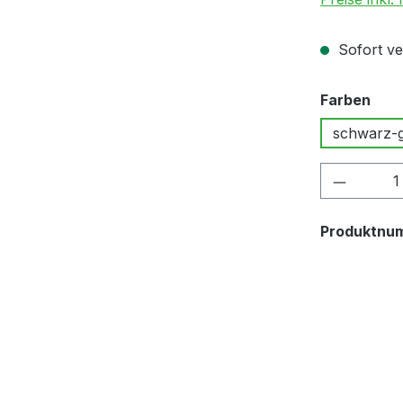
Sofort ver
aus
Farben
schwarz-g
Produkt
Produktnu