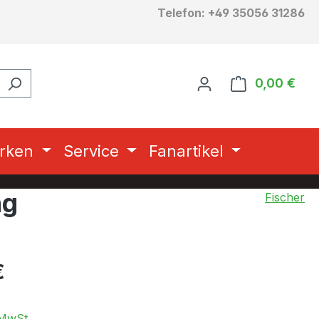
Telefon: +49 35056 31286
0,00 €
Ware
rken
Service
Fanartikel
ng
Fischer
eis:
€
 MwSt.