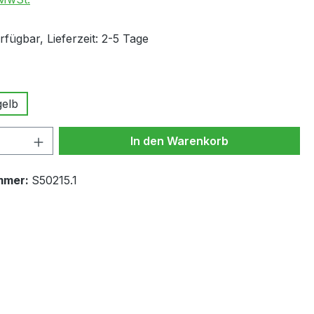
fügbar, Lieferzeit: 2-5 Tage
wählen
elb
 Anzahl: Gib den gewünschten Wert ein 
In den Warenkorb
mmer:
S50215.1