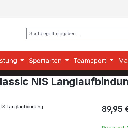
stung
Sportarten
Teamsport
Ma
Classic NIS Langlaufbindu
Regulärer Pr
89,95 
Preise inkl.