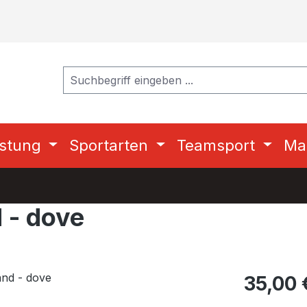
stung
Sportarten
Teamsport
Ma
 - dove
Regulärer Pr
35,00 