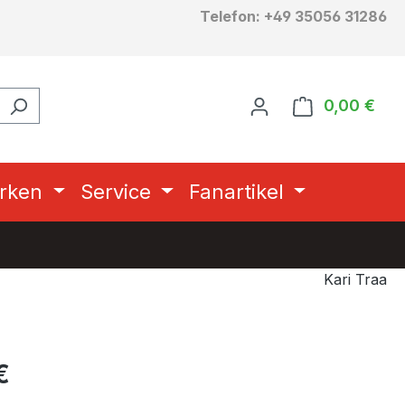
Telefon: +49 35056 31286
0,00 €
Ware
rken
Service
Fanartikel
Kari Traa
eis:
€