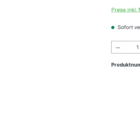
Preise inkl.
Sofort ver
Produkt
Produktnu