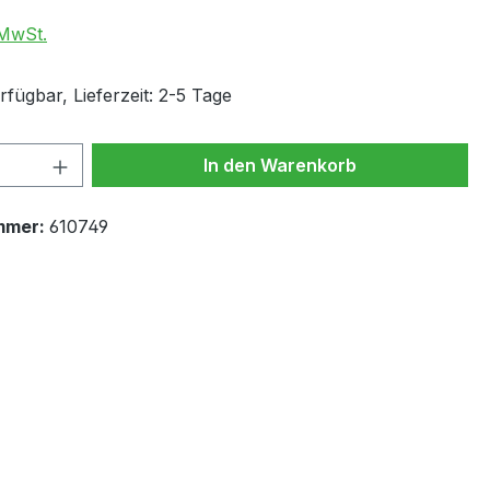
 MwSt.
fügbar, Lieferzeit: 2-5 Tage
 Anzahl: Gib den gewünschten Wert ein 
In den Warenkorb
mmer:
610749