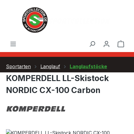
Zum Hauptinhalt springen
Ware
Sportarten
Langlauf
Langlaufstöcke
KOMPERDELL LL-Skistock
NORDIC CX-100 Carbon
Bildergalerie überspringen