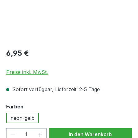
Regulärer Preis:
6,95 €
Preise inkl. MwSt.
Sofort verfügbar, Lieferzeit: 2-5 Tage
auswählen
Farben
neon-gelb
Produkt Anzahl: Gib den gewünschten We
In den Warenkorb