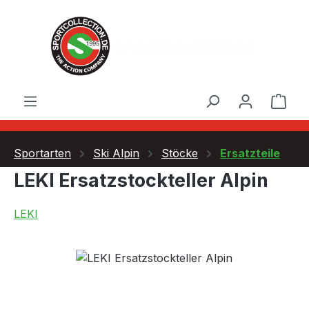
Zum Hauptinhalt springen
Ware
Sportarten
Ski Alpin
Stöcke
Ersatzteile
LEKI Ersatzstockteller Alpin
LEKI
Bildergalerie überspringen