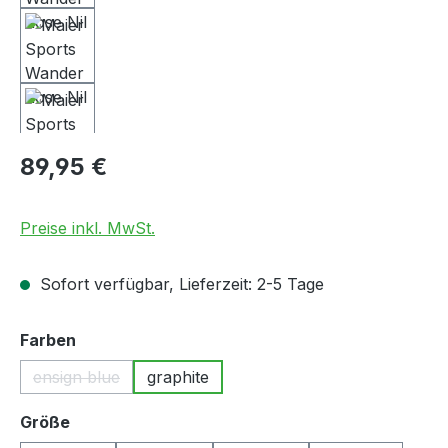
Regulärer Preis:
89,95 €
Preise inkl. MwSt.
Sofort verfügbar, Lieferzeit: 2-5 Tage
auswählen
Farben
ensign blue
graphite
(Diese Option ist zurzeit nicht verfügbar.)
auswählen
Größe