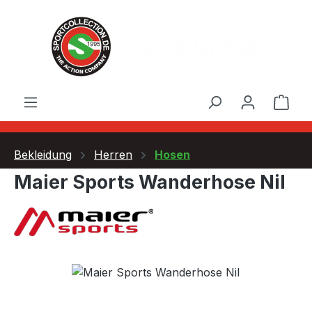
Zum Hauptinhalt springen
Ware
Bekleidung
Herren
Hosen
Maier Sports Wanderhose Nil
Bildergalerie überspringen