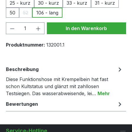
25 - kurz
30 - kurz
33 - kurz
31 - kurz
50
52
106 - lang
(Diese Option ist zurzeit nicht verfügbar.)
Produkt Anzahl: Gib den gewünschten We
In den Warenkorb
Produktnummer:
132001.1
Beschreibung
Diese Funktionshose mit Krempelbein hat fast
schon Kultstatus und glänzt mit zahllosen
Testsiegen. Das wasserabweisende, lei…
Mehr
Bewertungen
Service-Hotline