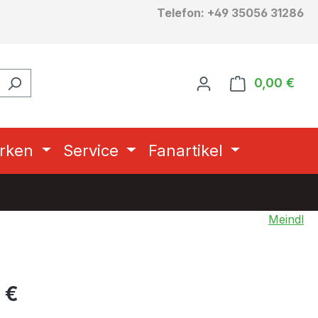
Telefon: +49 35056 31286
0,00 €
Ware
rken
Service
Fanartikel
Meindl
eis:
 €