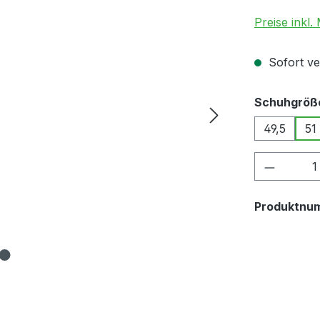
Preise inkl.
Sofort ver
Schuhgröß
49,5
51
Produkt
Produktnu