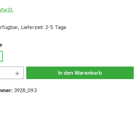
 MwSt.
fügbar, Lieferzeit: 2-5 Tage
auswählen
e
 Anzahl: Gib den gewünschten Wert ein 
In den Warenkorb
mmer:
3928_09.3