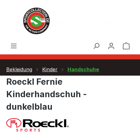
Zum Hauptinhalt springen
Ware
Bekleidung
Kinder
Handschuhe
Roeckl Fernie
Kinderhandschuh -
dunkelblau