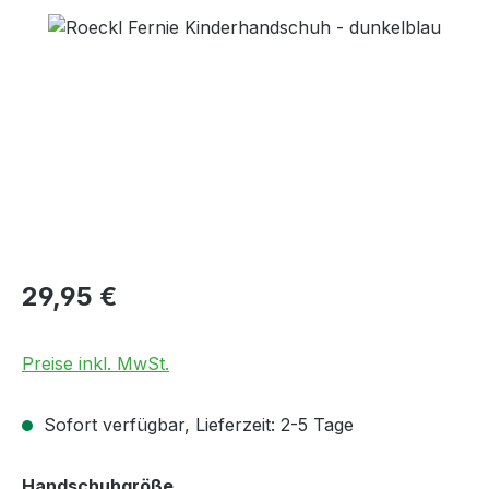
Bildergalerie überspringen
Regulärer Preis:
29,95 €
Preise inkl. MwSt.
Sofort verfügbar, Lieferzeit: 2-5 Tage
auswählen
Handschuhgröße