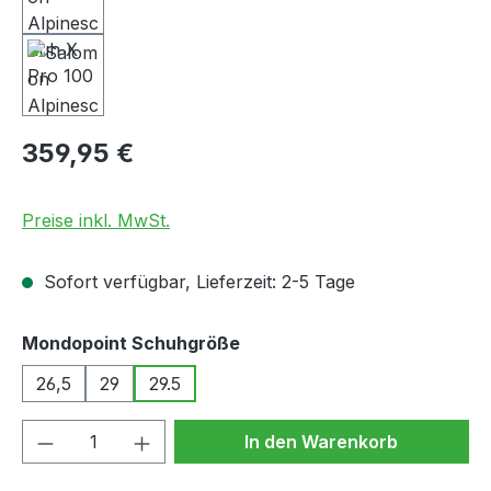
Regulärer Preis:
359,95 €
Preise inkl. MwSt.
Sofort verfügbar, Lieferzeit: 2-5 Tage
auswählen
Mondopoint Schuhgröße
26,5
29
29.5
Produkt Anzahl: Gib den gewünschten We
In den Warenkorb