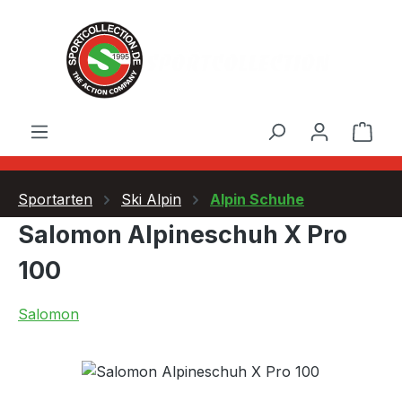
Zum Hauptinhalt springen
Ware
Sportarten
Ski Alpin
Alpin Schuhe
Salomon Alpineschuh X Pro
100
Salomon
Bildergalerie überspringen