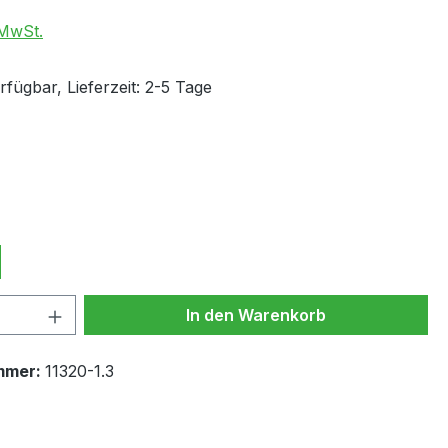
 MwSt.
fügbar, Lieferzeit: 2-5 Tage
wählen
ählen
 Anzahl: Gib den gewünschten Wert ein 
In den Warenkorb
mmer:
11320-1.3