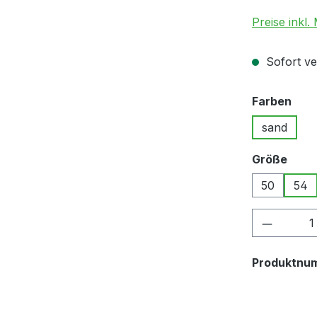
Preise inkl.
Sofort ver
aus
Farben
sand
ausw
Größe
50
54
Produkt
Produktnu