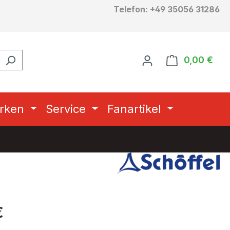
Telefon: +49 35056 31286
0,00 €
Ware
rken
Service
Fanartikel
eis:
€