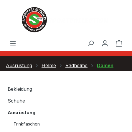
Zum Hauptinhalt springen
Ware
Ausrüstung
Helme
Radhelme
Damen
Bekleidung
Schuhe
Ausrüstung
Trinkflaschen