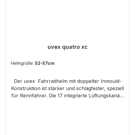
uvex quatro xc
Helmgröße:
52-57cm
Der uvex Fahrradhelm mit doppelter Inmould-
Konstruktion ist stärker und schlagfester, speziell
für Rennfahrer. Die 17 integrierte Lüftungskanäle
sorgen für eine hervorragende Belüftung. Das
neue anatomische IAS-Befestigungssystem passt
sich perfekt der Kopfform an und die
Monomatic-Technologie ist ein verstellbarer Ein
komfortabel und kinderleicht verstellbarer