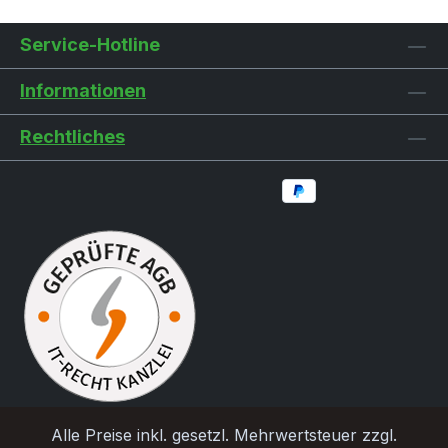
Helmbereichs durch eine zweite PC-Schale.
Service-Hotline
Einhändiges öffnen des Helms durch den
anatomisch geformten Komfortverschluss
Informationen
uvex monomatic. Perfekte Anpassung an
den Kopfumfang durch das höhenverstellbare
Rechtliches
uvex IAS System und optimaler Passform durch
den anatomisch geformten uvex wing.
Stufenlose Anpassung an die eigene Kopfform
durch das Fast-Adapting-System für das
Gurtband. Geprüft nach der Europäischen
Radhelmnorm EN 1078 und zusätzlicher TÜV GS
Prüfung.
Alle Preise inkl. gesetzl. Mehrwertsteuer zzgl.