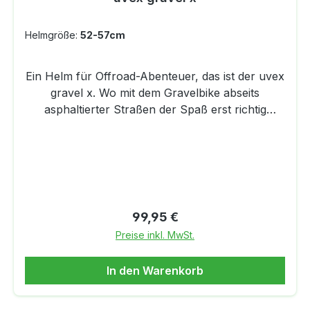
Helmgröße:
52-57cm
Ein Helm für Offroad-Abenteuer, das ist der uvex
gravel x. Wo mit dem Gravelbike abseits
asphaltierter Straßen der Spaß erst richtig
losgeht, ist sein Revier. Der robuste und
schlagfeste Double-Inmould-Helm vermittelt ein
hohes Sicherheitsgefühl und sitzt dank
anatomischer Größenanpassung einfach nur
perfekt. 17 Belüftungskanäle, natürlich mit
Fliegennetz, sorgen bei jeder Tour für die nötige
Regulärer Preis:
99,95 €
Abkühlung. Für Touren in der Abenddämmerung
Preise inkl. MwSt.
und zusätzlicher Sicherheit lässt sich der uvex
gravel x mit einem optional erhältlichen Plug-In
In den Warenkorb
LED
ausstatten.#DetailsFahrradhelmUnisexGröße: 52-
57 cm Zusätzlicher Schutz des unteren