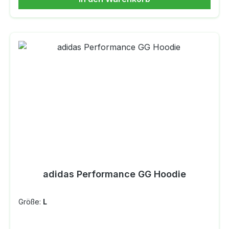
Atmungsaktivität Antibakterielle Eigenschaft -
geruchshemmend, Schutz vor UV-Strahlung
(UPF 25-50+) Rundhalsausschnitt, Flachnähte
Raglanärmel (am Hals des Kleidungsstück
angesetzte Ärmel): Durch den Wegfall der
oberen Naht auf der Schulter hält man größere
Druckbelastungen (z.B. Rucksäcke) viel
angenehmer aus. MATERIAL: 100 %
MERINOWOLLE
adidas Performance GG Hoodie
Größe:
L