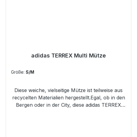
und einen verantwortungsvollen Umgang mit
Ressourcen.
adidas TERREX Multi Mütze
Größe:
S/M
Diese weiche, vielseitige Mütze ist teilweise aus
recycelten Materialien hergestellt.Egal, ob in den
Bergen oder in der City, diese adidas TERREX
Mütze hält dich angenehm warm. Sie ist aus
weichem Strick aus Polyestermix, der sich
angenehm weich auf Kopf und Ohren anfühlt.
Der umgeschlagene Bund kommt mit dem