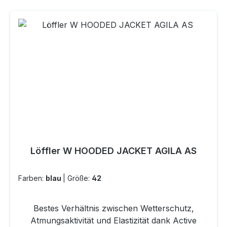
Hose zum perfekten Begleiter bei allen
Abenteuern im Freien. DETAILS 2 Eingrifftaschen
mit Zipp Zipptasche hinten Seitenbelüftung
wasser- und winddichter Stretchbesatz im
Frontbereich Martini Bundband mit
Silikonrückseite Beinabschluss mit Zipp und
Untertritt Gewicht: 415 gMATERIAL 60 %
Polyamid (Nylon), 24 % Polyester, 16 % Lycra
(Power-Stretch® light) | Frontbesatz: 58 %
Polyamid, 40 % Polyurethan, 2 % Elastan
(TOUR.Q1)
Löffler W HOODED JACKET AGILA AS
Farben:
blau
|
Größe:
42
Bestes Verhältnis zwischen Wetterschutz,
Atmungsaktivität und Elastizität dank Active