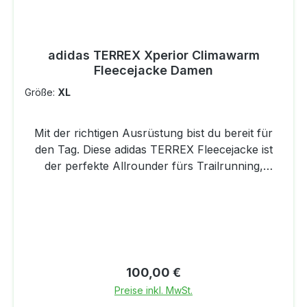
adidas TERREX Xperior Climawarm
Fleecejacke Damen
Größe:
XL
Mit der richtigen Ausrüstung bist du bereit für
den Tag. Diese adidas TERREX Fleecejacke ist
der perfekte Allrounder fürs Trailrunning,
Wandern und Skitouren. CLIMAWARM speichert
die Körperwärme und transportiert Feuchtigkeit
von der Haut ab für ein warmes und trockenes
Tragegefühl - keine Ablenkung, nur
Performance. Sie ist aus leichtem, vielseitigem
Fleece und perfekt für aktive Tage bei kühlem
Regulärer Preis:
100,00 €
Wetter oder als zusätzliche, wärmende Lage
Preise inkl. MwSt.
unter einer Jacke. Das funktionale Fleece