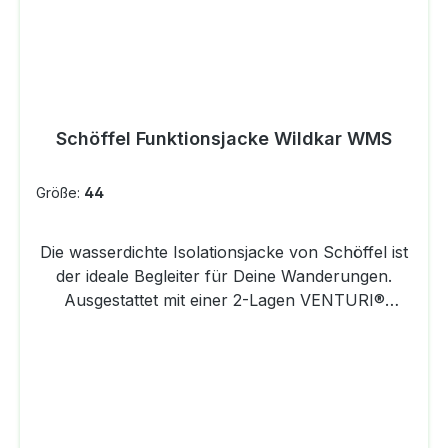
Schöffel Funktionsjacke Wildkar WMS
Größe:
44
Die wasserdichte Isolationsjacke von Schöffel ist
der ideale Begleiter für Deine Wanderungen.
Ausgestattet mit einer 2-Lagen VENTURI®
Bekleidung, bietet sie Dir nicht nur
Wasserdichtigkeit, sondern auch hohe
Atmungsaktivität. Die verstellbare Kapuze und
individuell anpassbaren Abschlüsse an Armen
und Saum ermöglichen eine perfekte Passform
und zusätzlichen Komfort. Mit zwei praktischen