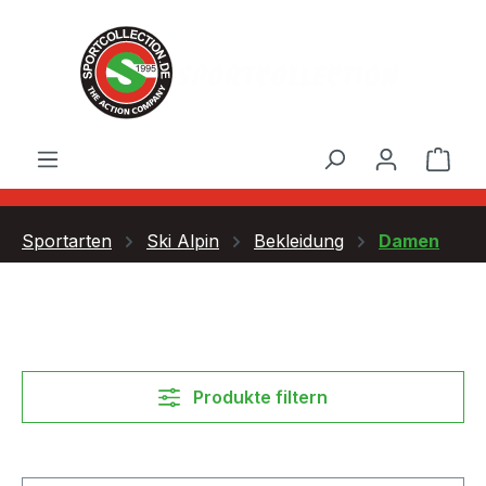
Zum Hauptinhalt springen
Ware
Sportarten
Ski Alpin
Bekleidung
Damen
Produkte filtern