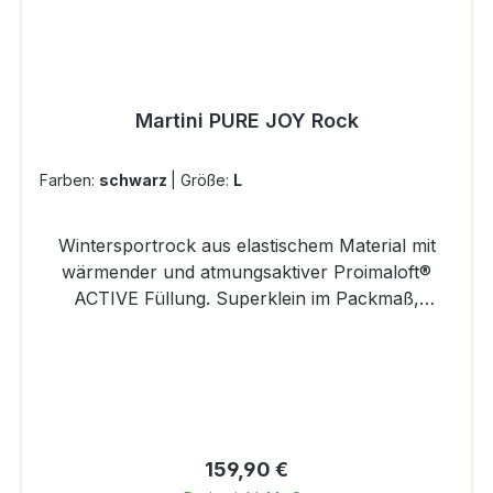
Martini PURE JOY Rock
Farben:
schwarz
|
Größe:
L
Wintersportrock aus elastischem Material mit
wärmender und atmungsaktiver Proimaloft®
ACTIVE Füllung. Superklein im Packmaß,
supergroß in der Wirkung - der PURE JOY von
Martini Sportswear ist für viele
Skitourengeherinnen und Langläuferinnen nicht
mehr wegzudenken. Wenn das Wetter
ungemütlich ist, schützt dieser flauschig-weiche
Rock genau den Körperbereich, der besonders
Regulärer Preis:
159,90 €
empfindlich ist. Sein Material: Primaloft® Active,