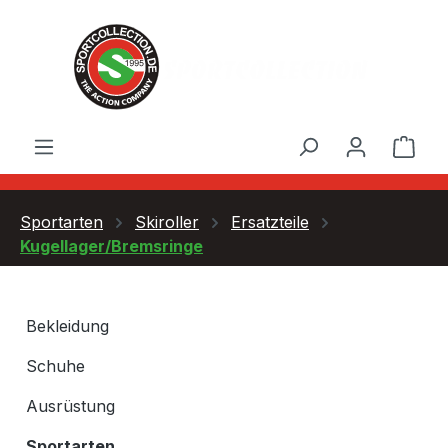
Zum Hauptinhalt springen
Ware
Sportarten
Skiroller
Ersatzteile
Kugellager/Bremsringe
Bekleidung
Schuhe
Ausrüstung
Sportarten